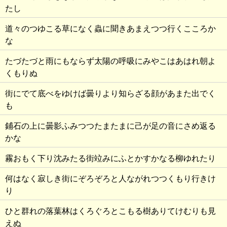
たし
道々のつゆこる草になく蟲に聞きあまえつつ行くこころか
な
たづたづと雨にもならず太陽の呼吸にみやこはあはれ朝よ
くもりぬ
街にでて底べをゆけば曇りより知らざる顔があまた出でく
も
鋪石の上に曇影ふみつつたまたまに己が足の音にさめ返る
かな
霧おもく下り沈みたる街竝みにふとかすかなる柳ゆれたり
何はなく寂しき街にぞろぞろと人ながれつつくもり行きけ
り
ひと群れの落葉林はくろぐろとこもる樹ありてけむりも見
えぬ