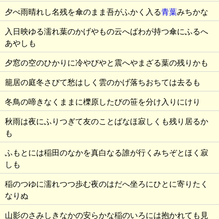
夕べ雨晴れし名残を傘のまま吾がふかく入る
青葉
みちかな
入日映ゆる濡れ葉のかげやもの云へばわが持つ傘にふるへ
あやしも
夕窓の空のひかりに冷やびやと震へやまざる葉の残りかも
籠居の庭冬さびて愁はしく雲のかげ落ちおちては去るも
冬鳥の啼きなくままに櫟原したびの笹を分け入りにけり
秋雨は夜にふりつぎて友のことばなほ寂しくも残り居るか
も
ふもとには稲田のなかを真白なる誰が行くみちぞとほく寂
しも
稲のつゆに濡れつつ歩む夜のはだへ坐ろにひとに寄りたく
なりぬ
山影のさみしきなかの安らかな稲のいろには抱かれても見