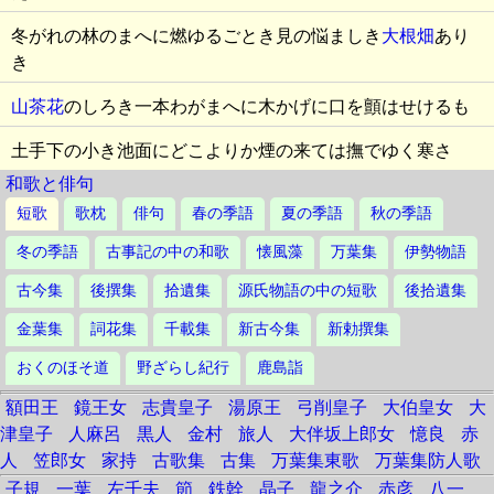
冬がれの林のまへに燃ゆるごとき見の悩ましき
大根畑
あり
き
山茶花
のしろき一本わがまへに木かげに口を顫はせけるも
土手下の小き池面にどこよりか煙の来ては撫でゆく寒さ
和歌と俳句
短歌
歌枕
俳句
春の季語
夏の季語
秋の季語
冬の季語
古事記の中の和歌
懐風藻
万葉集
伊勢物語
古今集
後撰集
拾遺集
源氏物語の中の短歌
後拾遺集
金葉集
詞花集
千載集
新古今集
新勅撰集
おくのほそ道
野ざらし紀行
鹿島詣
額田王
鏡王女
志貴皇子
湯原王
弓削皇子
大伯皇女
大
津皇子
人麻呂
黒人
金村
旅人
大伴坂上郎女
憶良
赤
人
笠郎女
家持
古歌集
古集
万葉集東歌
万葉集防人歌
子規
一葉
左千夫
節
鉄幹
晶子
龍之介
赤彦
八一