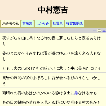
中村憲吉
馬鈴薯の花
林泉集
しがらみ
軽雷集
軽雷集以後
一
二
三
夜すがらを山に鳴くなる蝉の音に夢しらじらと夜谷ありけ
り
谷のとにかへりみすれば吾が道のゆふべを遠く来る人もな
し
ともし火のほのけき軒の暗かげに悲しく牛は長鳴きにけり
黄昏の峡間の宿のまぼろしに吾が会へる顔のうらなつかし
き
雨晴れの石のあはひの夕のいろ静けき土に
蟲
なけるかも
冬の日の暫時の晴れを人見えぬ野にいや冴ゆる村の音かも