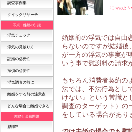
調査事例集
➝
ドラマのよう
日常で
クイックリサーチ
➝
不貞・離婚の知識
浮気チェック
➝
婚姻前の浮気では自由
らないのですが結婚後
浮気の見破り方
➝
が一方の浮気の事実が
証拠の必要性
➝
いう事で慰謝料の請求
探偵の必要性
➝
もちろん消費者契約の
浮気調査の前に
➝
法では、不法行為とし
離婚をする前の注意点
➝
けない』という常識と
調査のターゲット）の
どんな場合に離婚できる
➝
をしている場合があり
離婚と金銭問題
慰謝料
➝
では未婚の場合でも慰