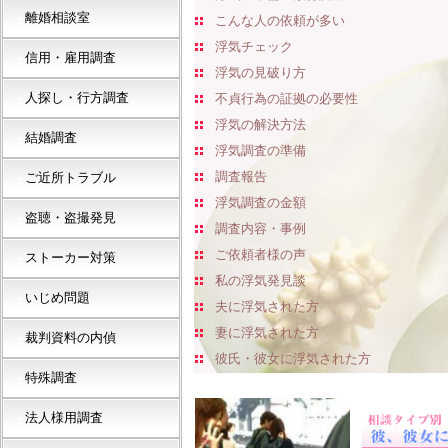
離婚相談室
➝
こんな人の依頼が多い
浮気チェック
信用・雇用調査
➝
浮気の見破り方
人探し・行方調査
➝
不貞行為の証拠の必要性
浮気の解決方法
結婚調査
➝
浮気調査の準備
調査報告
ご近所トラブル
➝
浮気調査の金額
盗聴・盗撮発見
➝
調査内容・事例
ご依頼者様の声
ストーカー対策
➝
私の浮気発見談
いじめ問題
➝
夫に浮気された方
妻に浮気された方
裁判資料の内偵
➝
彼氏・彼女に浮気された方
特殊調査
➝
法人様用調査
➝