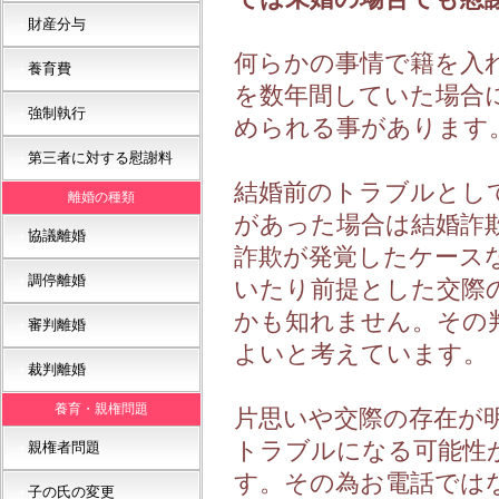
財産分与
➝
何らかの事情で籍を入
養育費
➝
を数年間していた場合
強制執行
➝
められる事があります
第三者に対する慰謝料
➝
結婚前のトラブルとし
離婚の種類
があった場合は結婚詐
協議離婚
➝
詐欺が発覚したケース
調停離婚
➝
いたり前提とした交際
かも知れません。その
審判離婚
➝
よいと考えています。
裁判離婚
➝
養育・親権問題
片思いや交際の存在が
トラブルになる可能性
親権者問題
➝
す。その為お電話では
子の氏の変更
➝