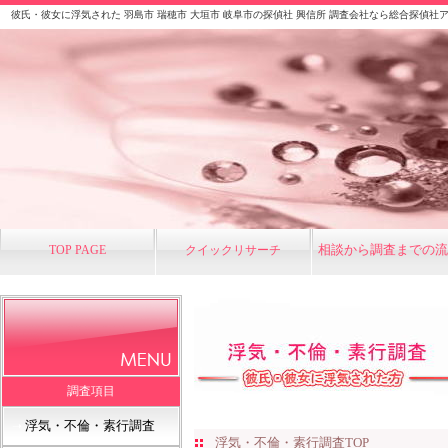
彼氏・彼女に浮気された 羽島市 瑞穂市 大垣市 岐阜市の探偵社 興信所 調査会社なら総合探偵社アイ
相談から調査までの流
TOP PAGE
クイックリサーチ
調査項目
浮気・不倫・素行調査
➝
浮気・不倫・素行調査TOP