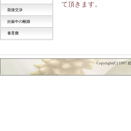
て頂きます。
面接交渉
➝
妊娠中の離婚
➝
養育費
➝
Copyright(C) 19