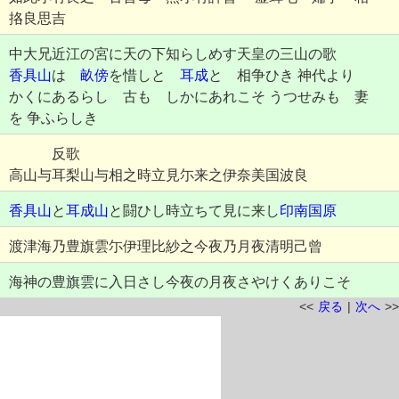
挌良思吉
中大兄近江の宮に天の下知らしめす天皇の三山の歌
香具山
は
畝傍
を惜しと
耳成
と 相争ひき 神代より
かくにあるらし 古も しかにあれこそ うつせみも 妻
を 争ふらしき
反歌
高山与耳梨山与相之時立見尓来之伊奈美国波良
香具山
と
耳成山
と闘ひし時立ちて見に来し
印南国原
渡津海乃豊旗雲尓伊理比紗之今夜乃月夜清明己曾
海神の豊旗雲に入日さし今夜の月夜さやけくありこそ
<<
戻る
|
次へ
>>