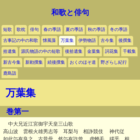
和歌と俳句
短歌
歌枕
俳句
春の季語
夏の季語
秋の季語
冬の季語
古事記の中の和歌
懐風藻
万葉集
伊勢物語
古今集
後撰集
拾遺集
源氏物語の中の短歌
後拾遺集
金葉集
詞花集
千載集
新古今集
新勅撰集
続後撰集
おくのほそ道
野ざらし紀行
鹿島詣
万葉集
巻第一
中大兄近江宮御宇天皇三山歌
高山波 雲根火雄男志等 耳梨与 相諍競伎 神代従
如此尓有良之 古昔母 然尓有許曾 虚蝉毛 嬬乎 相