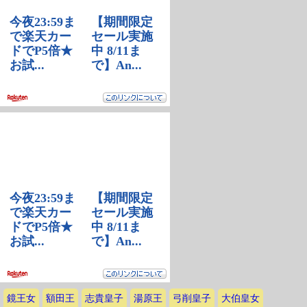
鏡王女
額田王
志貴皇子
湯原王
弓削皇子
大伯皇女