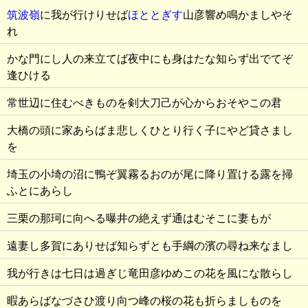
筑波嶺
に我が行けりせば
ほととぎす
山彦響め鳴かましやそ
れ
かな門にし人の来立てば夜中にも身はたな知らず出でてぞ
逢ひける
常世辺に住むべきものを剣大刀己が心からおそやこの君
大橋の頭に家あらばま悲しくひとり行く子にやど貸さまし
を
埼玉の小埼の沼に鴨ぞ翼霧るおのが尾に降り置ける露を掃
ふとにあらし
三栗の那珂に向へる曝井の絶えず通はむそこに妻もが
遠妻し多賀にありせば知らずとも手綱の濱の尋ね来なまし
我が行きは七日は過ぎじ竜田彦ゆめこの花を風にな散らし
暇あらばなづさひ渡り向つ峰の桜の花も折らましものを