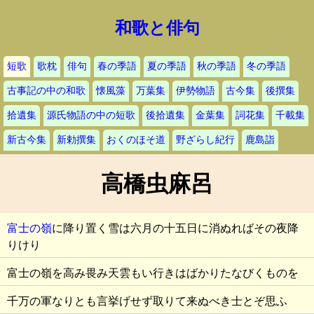
和歌と俳句
短歌
歌枕
俳句
春の季語
夏の季語
秋の季語
冬の季語
古事記の中の和歌
懐風藻
万葉集
伊勢物語
古今集
後撰集
拾遺集
源氏物語の中の短歌
後拾遺集
金葉集
詞花集
千載集
新古今集
新勅撰集
おくのほそ道
野ざらし紀行
鹿島詣
高橋虫麻呂
富士の嶺
に降り置く雪は六月の十五日に消ぬればその夜降
りけり
富士の嶺を高み畏み天雲もい行きはばかりたなびくものを
千万の軍なりとも言挙げせず取りて来ぬべき士とぞ思ふ