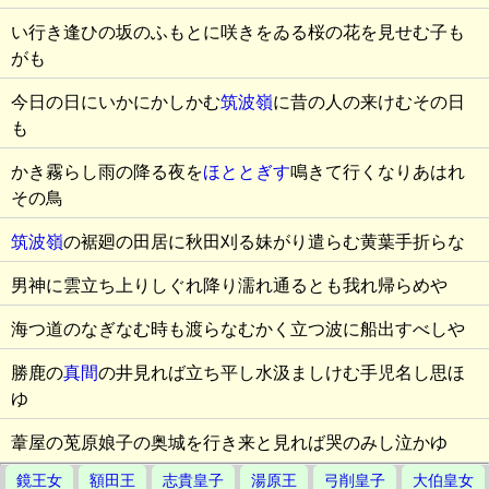
い行き逢ひの坂のふもとに咲きをゐる桜の花を見せむ子も
がも
今日の日にいかにかしかむ
筑波嶺
に昔の人の来けむその日
も
かき霧らし雨の降る夜を
ほととぎす
鳴きて行くなりあはれ
その鳥
筑波嶺
の裾廻の田居に秋田刈る妹がり遣らむ黄葉手折らな
男神に雲立ち上りしぐれ降り濡れ通るとも我れ帰らめや
海つ道のなぎなむ時も渡らなむかく立つ波に船出すべしや
勝鹿の
真間
の井見れば立ち平し水汲ましけむ手児名し思ほ
ゆ
葦屋の莵原娘子の奥城を行き来と見れば哭のみし泣かゆ
鏡王女
額田王
志貴皇子
湯原王
弓削皇子
大伯皇女