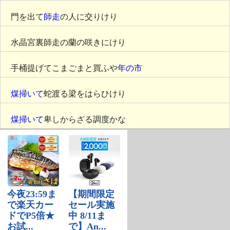
門を出て
師走
の人に交りけり
水晶宮裏師走の蘭の咲きにけり
手桶提げてこまごまと買ふや
年の市
煤掃いて
蛇渡る梁をはらひけり
煤掃いて
卑しからざる調度かな