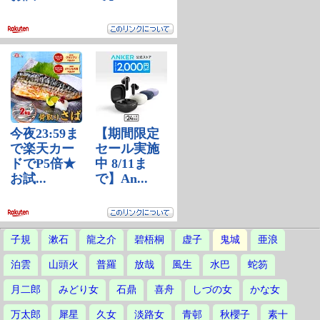
子規
漱石
龍之介
碧梧桐
虚子
鬼城
亜浪
泊雲
山頭火
普羅
放哉
風生
水巴
蛇笏
月二郎
みどり女
石鼎
喜舟
しづの女
かな女
万太郎
犀星
久女
淡路女
青邨
秋櫻子
素十