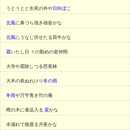
うとうとと生死の外や
日向ぼこ
北風
に鼻づら強き雄姿かな
北風
にうなじ伏せたる荷牛かな
霜
いたし日 々の勤めの老仲間
大寺や霜除しつる芭蕉林
大木の表ぬれけり
冬の雨
冬雨
や万竿青き竹の庵
樫の木に雀這入る
霙
かな
水涸れて狼渡る月夜かな