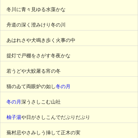
冬川に青々見ゆる水藻かな
舟道の深く澄みけり冬の川
あはれさや犬鳴き歩く火事の中
提灯で戸棚をさがす冬夜かな
若うどや大鮫屠る宵の冬
猫のゐて両眼炉の如し
冬の月
冬の月
深うさしこむ山社
柚子湯
や日がさしこんでだぶりだぶり
蕪村忌やさみしう挿して正木の実