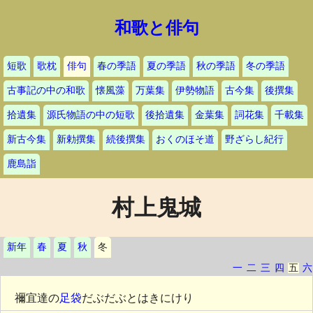
和歌と俳句
短歌
歌枕
俳句
春の季語
夏の季語
秋の季語
冬の季語
古事記の中の和歌
懐風藻
万葉集
伊勢物語
古今集
後撰集
拾遺集
源氏物語の中の短歌
後拾遺集
金葉集
詞花集
千載集
新古今集
新勅撰集
続後撰集
おくのほそ道
野ざらし紀行
鹿島詣
村上鬼城
新年
春
夏
秋
冬
一
二
三
四
五
六
禰宜達の
足袋
だぶだぶとはきにけり