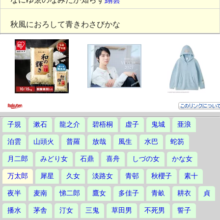
秋風におろして青きわさびかな
子規
漱石
龍之介
碧梧桐
虚子
鬼城
亜浪
泊雲
山頭火
普羅
放哉
風生
水巴
蛇笏
月二郎
みどり女
石鼎
喜舟
しづの女
かな女
万太郎
犀星
久女
淡路女
青邨
秋櫻子
素十
夜半
麦南
悌二郎
鷹女
多佳子
青畝
耕衣
貞
播水
茅舎
汀女
三鬼
草田男
不死男
誓子