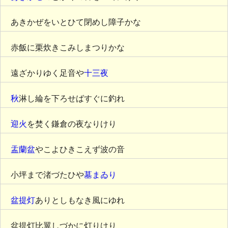
あきかぜをいとひて閉めし障子かな
赤飯に栗炊きこみしまつりかな
遠ざかりゆく足音や
十三夜
秋
淋し綸を下ろせばすぐに釣れ
迎火
を焚く鎌倉の夜なりけり
盂蘭盆
やこよひきこえず波の音
小坪まで渚づたひや
墓まゐり
盆提灯
ありとしもなき風にゆれ
盆提灯比翼しづかに灯りけり