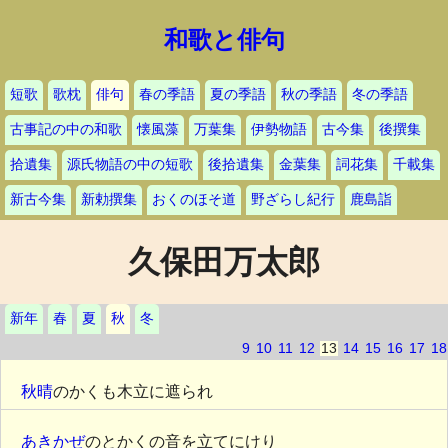
和歌と俳句
短歌
歌枕
俳句
春の季語
夏の季語
秋の季語
冬の季語
古事記の中の和歌
懐風藻
万葉集
伊勢物語
古今集
後撰集
拾遺集
源氏物語の中の短歌
後拾遺集
金葉集
詞花集
千載集
新古今集
新勅撰集
おくのほそ道
野ざらし紀行
鹿島詣
久保田万太郎
新年
春
夏
秋
冬
9
10
11
12
13
14
15
16
17
18
秋晴
のかくも木立に遮られ
あきかぜ
のとかくの音を立てにけり