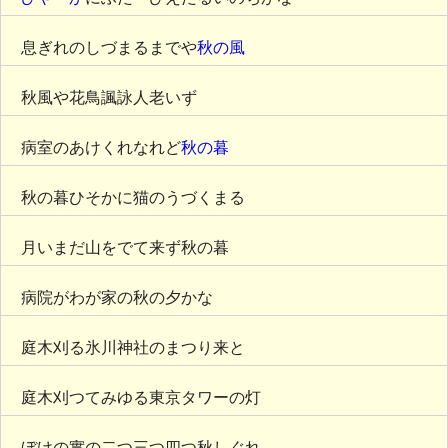
息ぎれのしづまるまでや
秋の風
秋風や花鳥諷詠人老いず
病室のあけくれなれど
秋の暮
秋の暮ひそかに猫のうづくまる
月いまだ山をでて来ず秋の暮
病院がわが家の秋の夕かな
庭木刈る氷川神社のまつり来と
庭木刈つてみゆる東京タワーの灯
ぼけの實の二つ三つ四つ秋しぐれ