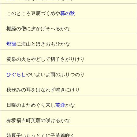
このところ豆腐づくめや
暮の秋
棚経の僧に夕かげそへるかな
燈籠
に海山とほきおもひかな
黄泉の火をやどして切子さがりけり
ひぐらし
やいよいよ雨のふりつのり
秋ぜみの耳をはなれず鳴きにけり
日曜のまためぐり来し
芙蓉
かな
赤坂福吉町芙蓉の咲けるかな
姉夏子いもうとくに子芙蓉咲く