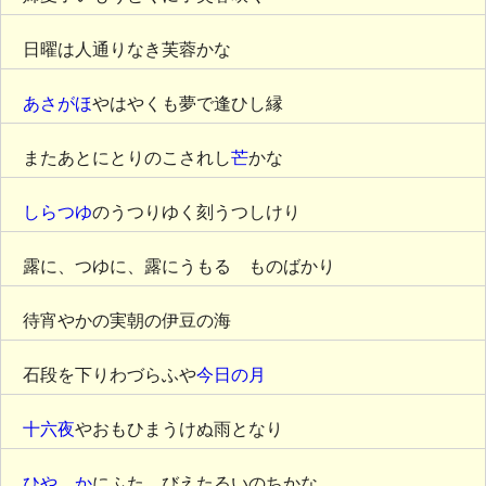
日曜は人通りなき芙蓉かな
あさがほ
やはやくも夢で逢ひし縁
またあとにとりのこされし
芒
かな
しらつゆ
のうつりゆく刻うつしけり
露に、つゆに、露にうもるゝものばかり
待宵やかの実朝の伊豆の海
石段を下りわづらふや
今日の月
十六夜
やおもひまうけぬ雨となり
ひやゝか
にふたゝびえたるいのちかな