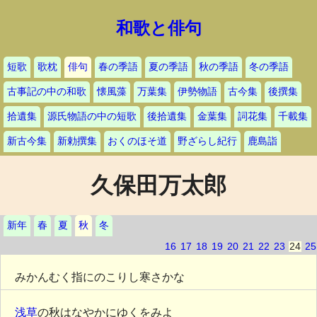
和歌と俳句
短歌
歌枕
俳句
春の季語
夏の季語
秋の季語
冬の季語
古事記の中の和歌
懐風藻
万葉集
伊勢物語
古今集
後撰集
拾遺集
源氏物語の中の短歌
後拾遺集
金葉集
詞花集
千載集
新古今集
新勅撰集
おくのほそ道
野ざらし紀行
鹿島詣
久保田万太郎
新年
春
夏
秋
冬
16
17
18
19
20
21
22
23
24
25
みかんむく指にのこりし寒さかな
浅草
の秋はなやかにゆくをみよ