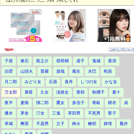
子規
漱石
龍之介
碧梧桐
虚子
鬼城
亜浪
泊雲
山頭火
普羅
放哉
風生
水巴
蛇笏
月二郎
みどり女
石鼎
喜舟
しづの女
かな女
万太郎
犀星
久女
淡路女
青邨
秋櫻子
素十
夜半
麦南
悌二郎
鷹女
多佳子
青畝
耕衣
貞
播水
茅舎
汀女
三鬼
草田男
不死男
誓子
草城
爽雨
不器男
立子
林火
楸邨
静塔
鳳作