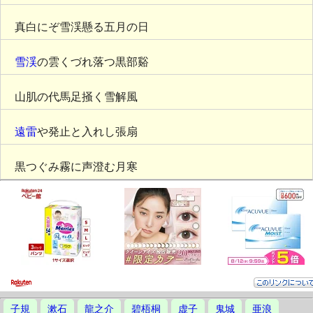
真白にぞ雪渓懸る五月の日
雪渓
の雲くづれ落つ黒部谿
山肌の代馬足掻く雪解風
遠雷
や発止と入れし張扇
黒つぐみ霧に声澄む月寒
子規
漱石
龍之介
碧梧桐
虚子
鬼城
亜浪