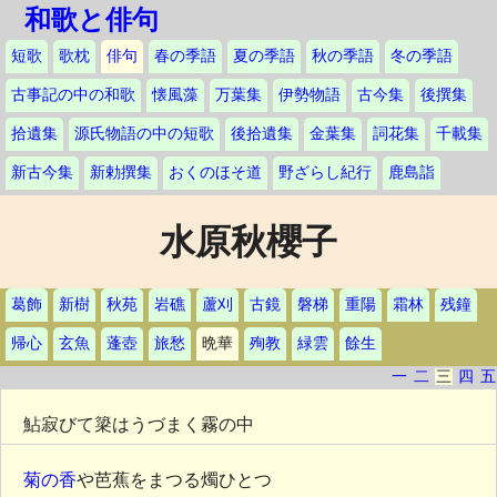
和歌と俳句
短歌
歌枕
俳句
春の季語
夏の季語
秋の季語
冬の季語
古事記の中の和歌
懐風藻
万葉集
伊勢物語
古今集
後撰集
拾遺集
源氏物語の中の短歌
後拾遺集
金葉集
詞花集
千載集
新古今集
新勅撰集
おくのほそ道
野ざらし紀行
鹿島詣
水原秋櫻子
葛飾
新樹
秋苑
岩礁
蘆刈
古鏡
磐梯
重陽
霜林
残鐘
帰心
玄魚
蓬壺
旅愁
晩華
殉教
緑雲
餘生
一
二
三
四
五
鮎寂びて簗はうづまく霧の中
菊の香
や芭蕉をまつる燭ひとつ