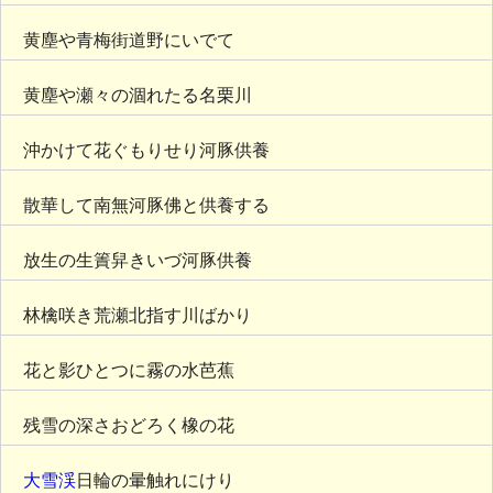
黄塵や青梅街道野にいでて
黄塵や瀬々の涸れたる名栗川
沖かけて花ぐもりせり河豚供養
散華して南無河豚佛と供養する
放生の生簀舁きいづ河豚供養
林檎咲き荒瀬北指す川ばかり
花と影ひとつに霧の水芭蕉
残雪の深さおどろく橡の花
大雪渓
日輪の暈触れにけり