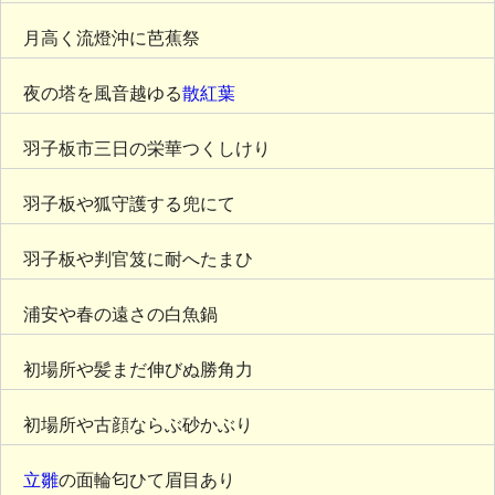
月高く流燈沖に芭蕉祭
夜の塔を風音越ゆる
散紅葉
羽子板市三日の栄華つくしけり
羽子板や狐守護する兜にて
羽子板や判官笈に耐へたまひ
浦安や春の遠さの白魚鍋
初場所や髪まだ伸びぬ勝角力
初場所や古顔ならぶ砂かぶり
立雛
の面輪匂ひて眉目あり