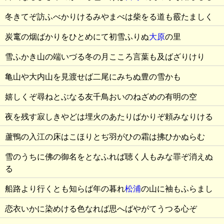
冬きてぞ訪ふべかりけるみやまべは柴をる道も霰たましく
炭竃の烟ばかりをひとめにて初雪ふりぬ
大原
の里
雪ふかき山の端いづる冬の月こころ言葉も及ばざりけり
亀山や大内山を見渡せば二尾にみちぬ豊の雪かも
嬉しくぞ尋ねとぶなる友千鳥おいのねざめの有明の空
夜を残す寂しきやどは埋火のあたりばかりぞ頼みなりける
蘆鴨の入江の床はこほりとぢ羽がひの霜は拂ひかぬらむ
雪のうちに佛の御名をとなふれば聴く人もみな罪ぞ消えぬ
る
船路より行くとも知らば年の暮れ
松浦
の山に袖もふらまし
恋衣いかに染めける色なれば思へばやがてうつる心ぞ