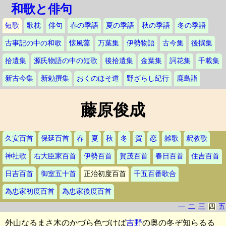
和歌と俳句
短歌
歌枕
俳句
春の季語
夏の季語
秋の季語
冬の季語
古事記の中の和歌
懐風藻
万葉集
伊勢物語
古今集
後撰集
拾遺集
源氏物語の中の短歌
後拾遺集
金葉集
詞花集
千載集
新古今集
新勅撰集
おくのほそ道
野ざらし紀行
鹿島詣
藤原俊成
久安百首
保延百首
春
夏
秋
冬
賀
恋
雑歌
釈教歌
神社歌
右大臣家百首
伊勢百首
賀茂百首
春日百首
住吉百首
日吉百首
御室五十首
正治初度百首
千五百番歌合
為忠家初度百首
為忠家後度百首
一
二
三
四
五
外山なるまさ木のかづら色づけば
吉野
の奥の冬ぞ知らるる