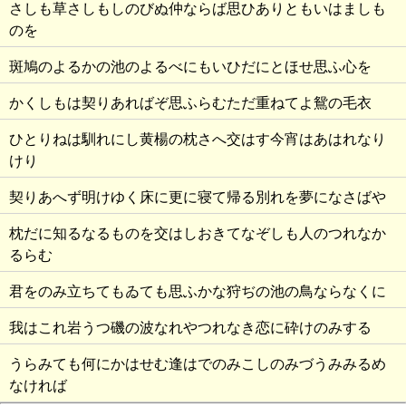
さしも草さしもしのびぬ仲ならば思ひありともいはましも
のを
斑鳩のよるかの池のよるべにもいひだにとほせ思ふ心を
かくしもは契りあればぞ思ふらむただ重ねてよ鴛の毛衣
ひとりねは馴れにし黄楊の枕さへ交はす今宵はあはれなり
けり
契りあへず明けゆく床に更に寝て帰る別れを夢になさばや
枕だに知るなるものを交はしおきてなぞしも人のつれなか
るらむ
君をのみ立ちてもゐても思ふかな狩ぢの池の鳥ならなくに
我はこれ岩うつ磯の波なれやつれなき恋に砕けのみする
うらみても何にかはせむ逢はでのみこしのみづうみみるめ
なければ