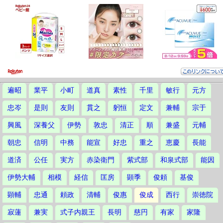
遍昭
業平
小町
道真
素性
千里
敏行
元方
忠岑
是則
友則
貫之
躬恒
定文
兼輔
宗于
興風
深養父
伊勢
敦忠
清正
順
兼盛
元輔
朝忠
信明
中務
能宣
好忠
重之
恵慶
長能
道済
公任
実方
赤染衛門
紫式部
和泉式部
能因
伊勢大輔
相模
経信
匡房
顕季
俊頼
基俊
顕輔
忠通
頼政
清輔
俊惠
俊成
西行
崇徳院
寂蓮
兼実
式子内親王
長明
慈円
有家
家隆