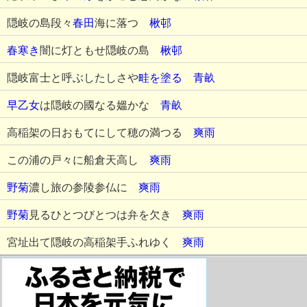
隠岐の島段々
春田
海に落つ
楸邨
春寒き
闇に灯ともせ隠岐の島
楸邨
隠岐富士と呼ぶしたしさや
畦を塗る
青畝
早乙女
は隠岐の國なる媼かな
青畝
高稲架の日おもてにして穂の満つる
爽雨
この浦の戸々に船倉天高し
爽雨
野菊
濃し旅の参陵参仏に
爽雨
野菊
見るひとつびとつは弁を欠き
爽雨
宮址出て隠岐の高稲架手ふれゆく
爽雨