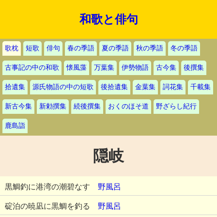
和歌と俳句
歌枕
短歌
俳句
春の季語
夏の季語
秋の季語
冬の季語
古事記の中の和歌
懐風藻
万葉集
伊勢物語
古今集
後撰集
拾遺集
源氏物語の中の短歌
後拾遺集
金葉集
詞花集
千載集
新古今集
新勅撰集
続後撰集
おくのほそ道
野ざらし紀行
鹿島詣
隠岐
黒鯛釣に港湾の潮碧なす
野風呂
碇泊の暁凪に黒鯛を釣る
野風呂