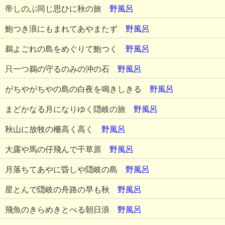
帝しのぶ同じ思ひに秋の旅
野風呂
鮑つき浪にもまれてあやまたず
野風呂
鵜よごれの島をめぐりて鮑つく
野風呂
只一つ鵜の守るのみの沖の石
野風呂
がちやがちやの島の白夜を鳴きしきる
野風呂
まどかなる月になりゆく隠岐の旅
野風呂
秋山に放牧の柵高く高く
野風呂
大露や馬の仔飛んで干草原
野風呂
月落ちてあやに昏しや隠岐の島
野風呂
星とんで隠岐の舟路の早も秋
野風呂
飛魚のきらめきとべる朝日浪
野風呂