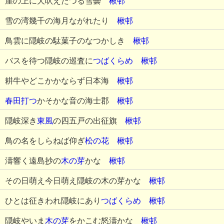
崖の上に犬吠えたつる雪曇
楸邨
雪の湾幾千の海月ながれたり
楸邨
鳥雲に隠岐の駄菓子のなつかしき
楸邨
バスを待つ隠岐の巡査に
つばくらめ
楸邨
耕牛やどこかかならず日本海
楸邨
春田打つ
かそかな音の海士郡
楸邨
隠岐深き
東風
の四五戸の出征旗
楸邨
鳥の名をしらねば仰ぎ
松の花
楸邨
濤響く遠島抄の
木の芽
かな
楸邨
その日萌え今日萌え隠岐の木の芽かな
楸邨
ひとは征きわれ隠岐にあり
つばくらめ
楸邨
隠岐やいま
木の芽
をかこむ怒濤かな
楸邨