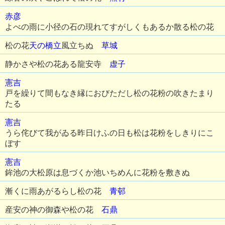
赤彦
よべの雨に小径の石の現れてすがしくもあるか散る松の花
松の花
天の橋立
風立ちぬ
草城
静かさや松の花ある龍安寺
虚子
憲吉
戸を繰りて間もなき縁におびただし松の花粉の吹きたまり
たる
憲吉
うら侘びて我がゐる昨日けふの日も松は花粉をしきりにこ
ぼす
憲吉
鉾池の大松原は息づくか池いちめんに花粉を敷きぬ
漸くに雨あがるらし松の花
青邨
産安の神の御森や松の花
石鼎