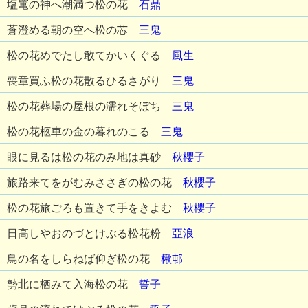
塩竃の神へ潮満つ松の花
石鼎
蒼澄める朝の空へ松の芯
三鬼
松の花めでたし敢てかいくぐる
風生
喪章買ふ松の花散るひるさがり
三鬼
松の花葬場の屋根の濡れそぼち
三鬼
松の花柩車の金の暮れのこる
三鬼
眼に見るは松の花のみ地は真砂
秋櫻子
旅路来てをがむみささぎの松の花
秋櫻子
松の花旅ごろも置きて手をきよむ
秋櫻子
日高しやおのづとけぶる松花粉
亞浪
鳥の名をしらねば仰ぎ松の花
楸邨
勢北に栖みて入海松の花
誓子