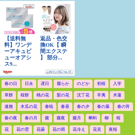
春の日
日永
遅日
麗らか
のどか
初桜
入学
草餅
桜餅
桃の花
梨の花
沈丁花
辛夷
木蓮
連翹
木瓜の花
春暁
春昼
春の夕
春の暮
春の宵
春の夜
春の月
朧
朧夜
朧月
蝌蚪
柳
桜
花
花の雲
花曇
花の雨
花冷え
花見
夜桜