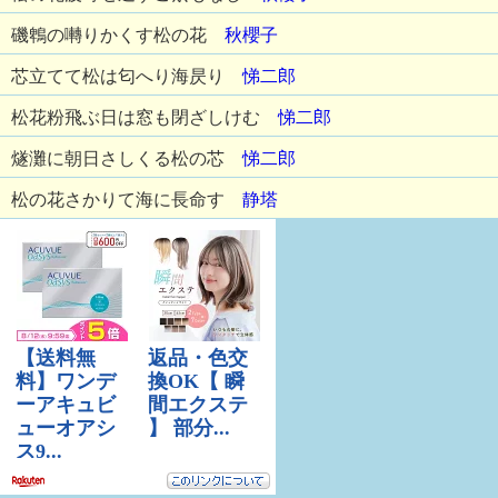
磯鵯の囀りかくす松の花
秋櫻子
芯立てて松は匂へり海昃り
悌二郎
松花粉飛ぶ日は窓も閉ざしけむ
悌二郎
燧灘に朝日さしくる松の芯
悌二郎
松の花さかりて海に長命す
静塔