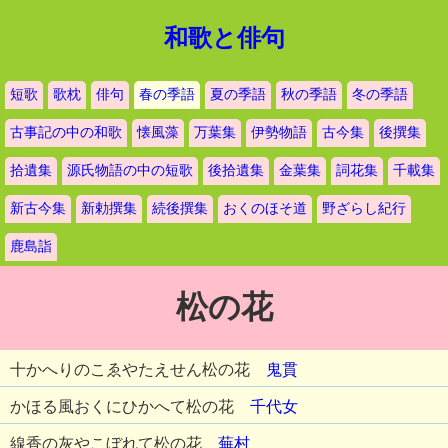
和歌と俳句
短歌
歌枕
俳句
春の季語
夏の季語
秋の季語
冬の季語
古事記の中の和歌
懐風藻
万葉集
伊勢物語
古今集
後撰集
拾遺集
源氏物語の中の短歌
後拾遺集
金葉集
詞花集
千載集
新古今集
新勅撰集
続後撰集
おくのほそ道
野ざらし紀行
鹿島詣
松の花
十かへりのこゑやたえせん松の花
鬼貫
かほる風おくにひかへて松の花
千代女
線香の灰やこぼれて松の花
蕪村