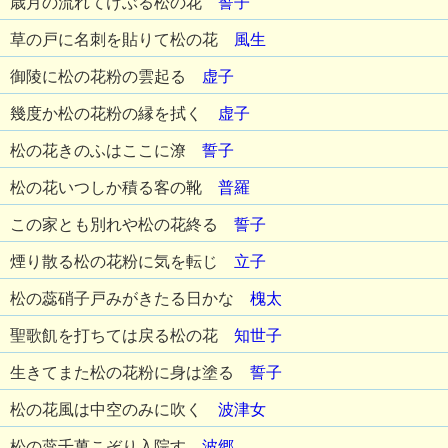
歳月の流れてけぶる松の花
誓子
草の戸に名刺を貼りて松の花
風生
御陵に松の花粉の雲起る
虚子
幾度か松の花粉の縁を拭く
虚子
松の花きのふはここに潦
誓子
松の花いつしか積る客の靴
普羅
この家とも別れや松の花終る
誓子
煙り散る松の花粉に気を転じ
立子
松の蕊硝子戸みがきたる日かな
槐太
聖歌飢を打ちては戻る松の花
知世子
生きてまた松の花粉に身は塗る
誓子
松の花風は中空のみに吹く
波津女
松の蕊千萬こぞり入院す
波郷