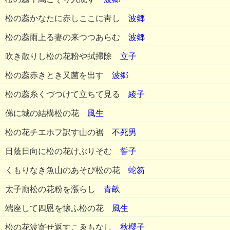
松の蕊かなたに赤しここに靑し
波郷
松の蕊雨上る妻の来つつあらむ
波郷
吹き散りし松の花粉や拭掃除
立子
松の蕊赤きとき又菌を出す
波郷
松の蕊糸くづつけて立ちて見る
綾子
俤に城の結構松の花
風生
松の花チエホフ訳す山の裾
不死男
日蔭日向に松の花けぶりそむ
誓子
くもりなき魚山のあそび松の花
蛇笏
太子廟松の花粉を漲らし
青畝
端座して四恩を懐ふ松の花
風生
松の花波寄せ返すこゑもなし
秋櫻子