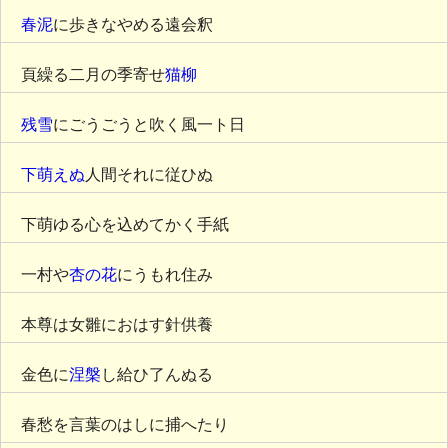
春泥
に歩きなやめる遠会釈
頁繰る二月の季寄せ
猫柳
残雪
にごうごうと吹く風一ト日
下萌えぬ
人間それに従ひぬ
下萌ゆる心を込めてかく手紙
一村や
杏の花
にうもれ住み
本尊は女雛におはす針供養
金色に
涅槃
し給ひ了んぬる
春愁を言葉のはしに捕へたり