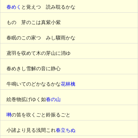
春めく
と覚えつゝ読み耽るかな
ものゝ芽のこは真紫小紫
春眠のこの家つゝみし驟雨かな
鳶羽を収めて木の芽山に消ゆ
春めきし雪解の音に静心
牛鳴いてのどかなるかな
花林檎
絵巻物拡げゆく如
春の山
囀
の笛を吹くごと鈴振るごと
小諸より見る浅間これ
春立ちぬ