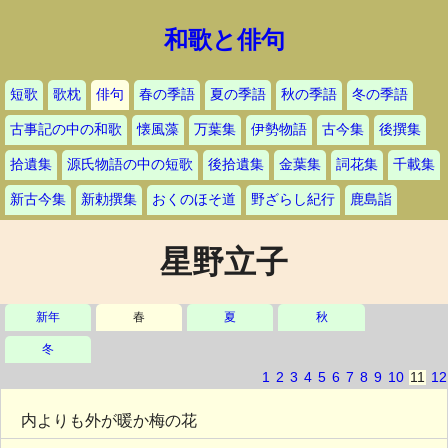
和歌と俳句
短歌
歌枕
俳句
春の季語
夏の季語
秋の季語
冬の季語
古事記の中の和歌
懐風藻
万葉集
伊勢物語
古今集
後撰集
拾遺集
源氏物語の中の短歌
後拾遺集
金葉集
詞花集
千載集
新古今集
新勅撰集
おくのほそ道
野ざらし紀行
鹿島詣
星野立子
新年
春
夏
秋
冬
1
2
3
4
5
6
7
8
9
10
11
12
内よりも外が暖か梅の花