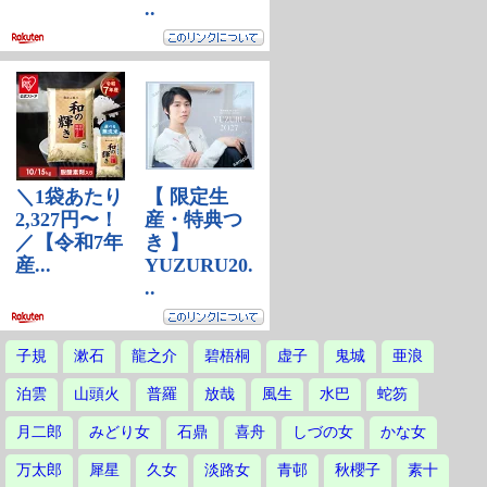
子規
漱石
龍之介
碧梧桐
虚子
鬼城
亜浪
泊雲
山頭火
普羅
放哉
風生
水巴
蛇笏
月二郎
みどり女
石鼎
喜舟
しづの女
かな女
万太郎
犀星
久女
淡路女
青邨
秋櫻子
素十