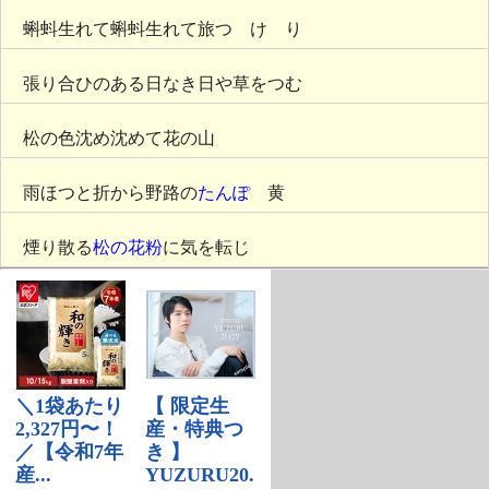
蝌蚪生れて蝌蚪生れて旅つゞけゝり
張り合ひのある日なき日や草をつむ
松の色沈め沈めて花の山
雨ほつと折から野路の
たんぽゝ
黄
煙り散る
松の花粉
に気を転じ