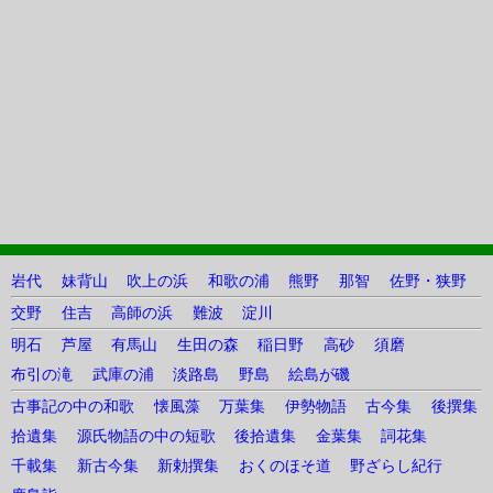
岩代
妹背山
吹上の浜
和歌の浦
熊野
那智
佐野・狭野
交野
住吉
高師の浜
難波
淀川
明石
芦屋
有馬山
生田の森
稲日野
高砂
須磨
布引の滝
武庫の浦
淡路島
野島
絵島が磯
古事記の中の和歌
懐風藻
万葉集
伊勢物語
古今集
後撰集
拾遺集
源氏物語の中の短歌
後拾遺集
金葉集
詞花集
千載集
新古今集
新勅撰集
おくのほそ道
野ざらし紀行