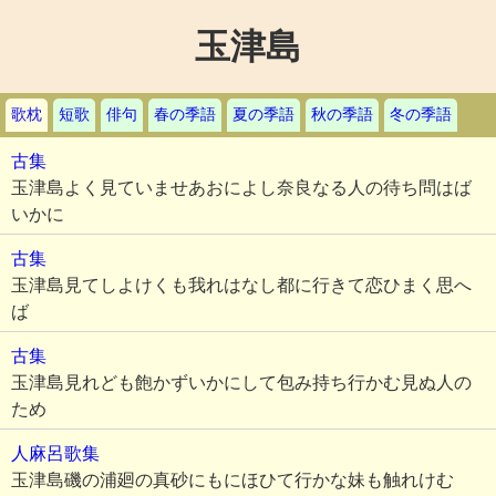
玉津島
歌枕
短歌
俳句
春の季語
夏の季語
秋の季語
冬の季語
古集
玉津島よく見ていませあおによし奈良なる人の待ち問はば
いかに
古集
玉津島見てしよけくも我れはなし都に行きて恋ひまく思へ
ば
古集
玉津島見れども飽かずいかにして包み持ち行かむ見ぬ人の
ため
人麻呂歌集
玉津島磯の浦廻の真砂にもにほひて行かな妹も触れけむ