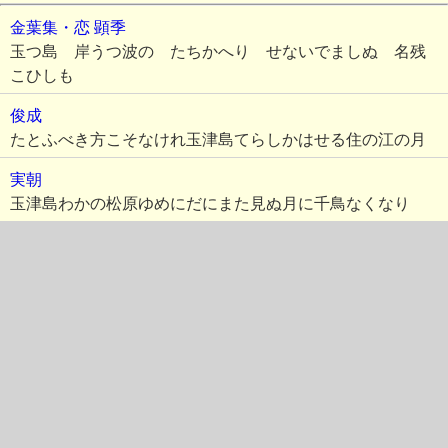
金葉集・恋
顕季
玉つ島 岸うつ波の たちかへり せないでましぬ 名残
こひしも
俊成
たとふべき方こそなけれ玉津島てらしかはせる住の江の月
実朝
玉津島わかの松原ゆめにだにまた見ぬ月に千鳥なくなり