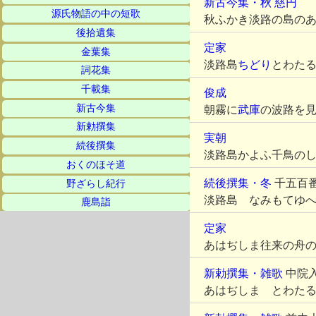
新古今集・秋
慈円
源氏物語の中の短歌
秋ふかき淡路の島の
後拾遺集
定家
金葉集
淡路島
ちどり
とわた
詞花集
千載集
俊成
新古今集
朝霧に
武庫
の波路を
新勅撰集
実朝
続後撰集
淡路島かよふ千鳥の
おくのほそ道
続後撰集・冬
千五百
野ざらし紀行
淡路島 なみもてゆ
鹿島詣
定家
あはぢしま往来の舟
新勅撰集・雑歌
中院
あはぢしま とわた