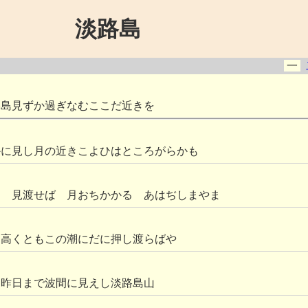
淡路島
一
路島見ずか過ぎなむここだ近きを
かに見し月の近きこよひはところがらかも
り 見渡せば 月おちかかる あはぢしまやま
は高くともこの潮にだに押し渡らばや
な昨日まで波間に見えし淡路島山