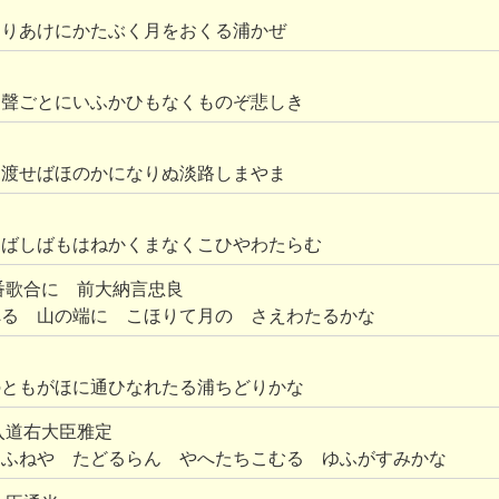
ありあけにかたぶく月をおくる浦かぜ
る聲ごとにいふかひもなくものぞ悲しき
見渡せばほのかになりぬ淡路しまやま
しばしばもはねかくまなくこひやわたらむ
番歌合に 前大納言忠良
へる 山の端に こほりて月の さえわたるかな
のともがほに通ひなれたる浦ちどりかな
入道右大臣雅定
るふねや たどるらん やへたちこむる ゆふがすみかな