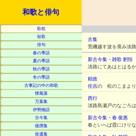
和歌と俳句
歌枕
短歌
古集
俳句
荒磯越す波を畏み淡
春の季語
新古今集・雑歌
躬恒
夏の季語
淡路にてあはとはる
秋の季語
冬の季語
頼政
古事記の中の和歌
住吉
の 松のこまよ
懐風藻
西行
万葉集
淡路島瀬戸のなごろ
伊勢物語
新古今集・春
俊惠
古今集
春といへば霞にけり
後撰集
拾遺集