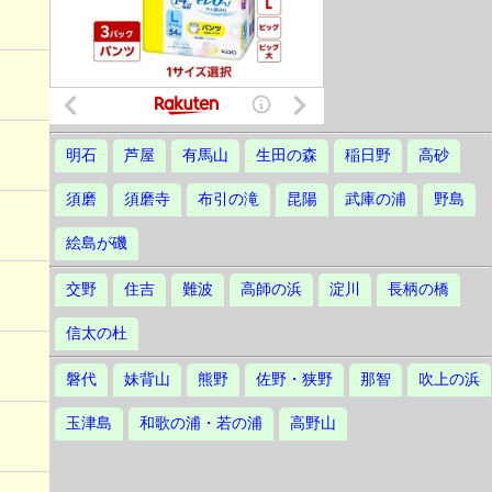
明石
芦屋
有馬山
生田の森
稲日野
高砂
須磨
須磨寺
布引の滝
昆陽
武庫の浦
野島
絵島が磯
交野
住吉
難波
高師の浜
淀川
長柄の橋
信太の杜
磐代
妹背山
熊野
佐野・狭野
那智
吹上の浜
玉津島
和歌の浦・若の浦
高野山