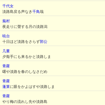
千代女
淡路島戻る声なき
千鳥
哉
蕪村
夜走りに聲する月の淡路潟
暁台
十日ほど淡路をさらず
郭公
几董
夕鵆手にも来るかと淡路しま
青蘿
曙や淡路を春のしなさだめ
青蘿
蓬莱
に眼をかよはすや淡路しま
青蘿
やり梅の流れし先や淡路島