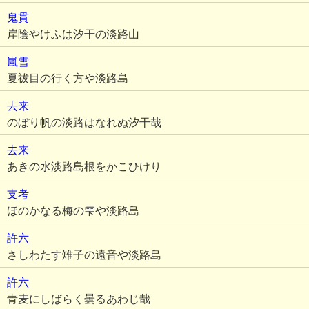
鬼貫
岸陰やけふは汐干の淡路山
嵐雪
夏祓目の行く方や淡路島
去来
のぼり帆の淡路はなれぬ汐干哉
去来
あきの水淡路島根をかこひけり
支考
ほのかなる梅の雫や淡路島
許六
さしわたす雉子の遠音や淡路島
許六
青麦にしばらく曇るあわじ哉