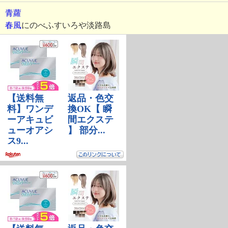
青蘿
春風
にのべふすいろや淡路島