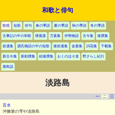
和歌と俳句
歌枕
短歌
俳句
春の季語
夏の季語
秋の季語
冬の季語
古事記の中の和歌
懐風藻
万葉集
伊勢物語
古今集
後撰集
拾遺集
源氏物語の中の短歌
後拾遺集
金葉集
詞花集
千載集
新古今集
新勅撰集
続後撰集
おくのほそ道
野ざらし紀行
鹿島詣
淡路島
一
二
三
言水
沖膾箸の雫や淡路島