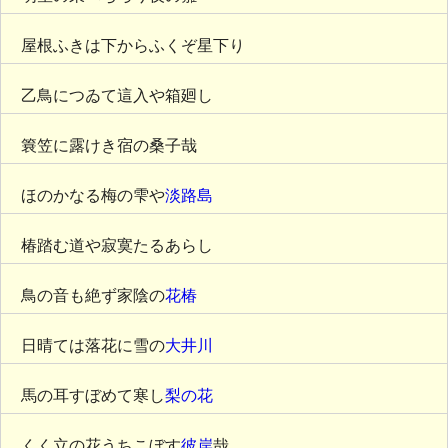
屋根ふきは下からふくぞ星下り
乙鳥につゐて這入や箱廻し
簔笠に露けき宿の桑子哉
ほのかなる梅の雫や
淡路島
椿踏む道や寂寞たるあらし
鳥の音も絶ず家陰の
花椿
日晴ては落花に雪の
大井川
馬の耳すぼめて寒し
梨の花
くく立の花うちこぼす
彼岸
哉