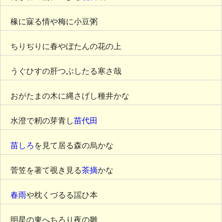
椽に寐る情や梅に小豆粥
ちりぢりに春やぼたんの花の上
うぐひすの肝つぶしたる寒さ哉
おがたまの木に縄さげし種井かな
水澄で籾の芽青し
苗代田
苗しろ
を見て居る森の烏かな
菅笠を著て覗き見る
茶摘
かな
春雨
や枕くづるる謡ひ本
明星の東へちろり夜の雛