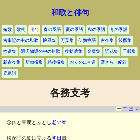
和歌と俳句
短歌
歌枕
俳句
春の季語
夏の季語
秋の季語
冬の季語
古事記の中の和歌
懐風藻
万葉集
伊勢物語
古今集
後撰集
拾遺集
源氏物語の中の短歌
後拾遺集
金葉集
詞花集
千載集
新古今集
新勅撰集
続後撰集
おくのほそ道
野ざらし紀行
鹿島詣
各務支考
一
二
三
四
念仏と豆腐とふとし
老の春
梅が香の筋に立よる
初日
哉