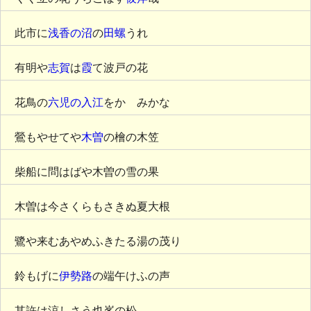
此市に
浅香の沼
の
田螺
うれ
有明や
志賀
は
霞
て波戸の花
花鳥の
六児の入江
をかゞみかな
鶯もやせてや
木曽
の檜の木笠
柴船に問はばや木曽の雪の果
木曽は今さくらもさきぬ夏大根
鷺や来むあやめふきたる湯の茂り
鈴もげに
伊勢路
の端午けふの声
其許は涼しさう也峯の松