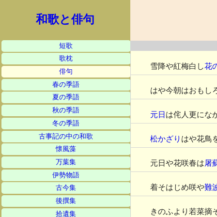
和歌と俳句
短歌
歌枕
雪降や紅梅白し
花
俳句
春の季語
はや今朝はおもし
夏の季語
秋の季語
元日
は侘人更にな
冬の季語
古事記の中の和歌
松かざり
はや花鳥
懐風藻
万葉集
元日や花咲春は
屠
伊勢物語
着そはじめ咲や
難
古今集
後撰集
きのふより若菜摘
拾遺集