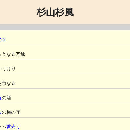
杉山杉風
の春
ろうなる万哉
かりけり
を急なる
蘇
の酒
波
の梅の花
そへ
薺売り