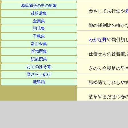
源氏物語の中の短歌
桑さして栄行畑や
後拾遺集
金葉集
黴の餅刻比の椿か
詞花集
千載集
わかな野
や鶴付初
新古今集
新勅撰集
仕着せもの皆着揃
続後撰集
おくのほそ道
きのふ今朝足の早
野ざらし紀行
鹿島詣
飾松過てうれしや
芝草やまだはつ春
玉うどのうつくし
山井や墨のたもと