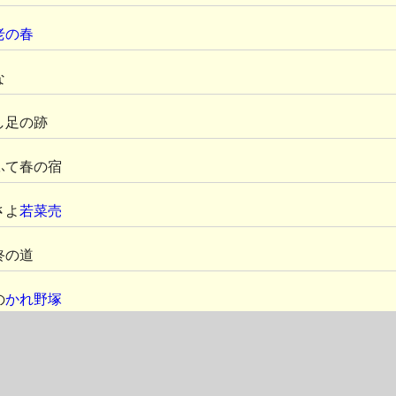
老の春
な
し足の跡
ふて春の宿
さよ
若菜売
終の道
の
かれ野塚
苣の早苗の薄緑
に汲
蛙