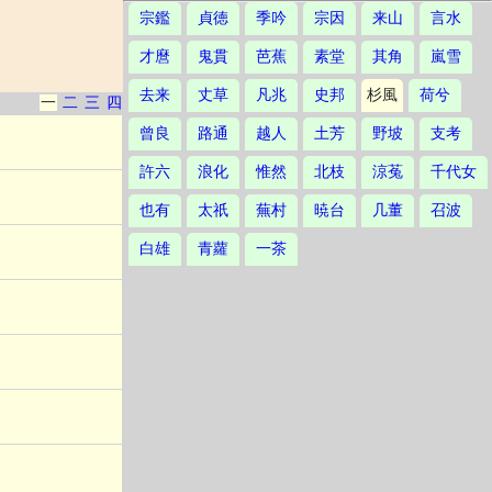
宗鑑
貞徳
季吟
宗因
来山
言水
才麿
鬼貫
芭蕉
素堂
其角
嵐雪
去来
丈草
凡兆
史邦
杉風
荷兮
一
二
三
四
曾良
路通
越人
土芳
野坡
支考
許六
浪化
惟然
北枝
涼菟
千代女
也有
太祇
蕪村
暁台
几董
召波
白雄
青蘿
一茶