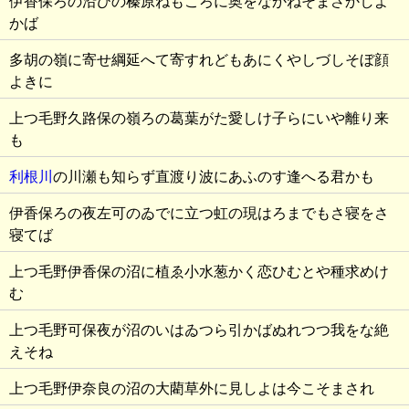
伊香保ろの沿ひの榛原ねもころに奥をなかねそまさかしよ
かば
多胡の嶺に寄せ綱延へて寄すれどもあにくやしづしそぼ顔
よきに
上つ毛野久路保の嶺ろの葛葉がた愛しけ子らにいや離り来
も
利根川
の川瀬も知らず直渡り波にあふのす逢へる君かも
伊香保ろの夜左可のゐでに立つ虹の現はろまでもさ寝をさ
寝てば
上つ毛野伊香保の沼に植ゑ小水葱かく恋ひむとや種求めけ
む
上つ毛野可保夜が沼のいはゐつら引かばぬれつつ我をな絶
えそね
上つ毛野伊奈良の沼の大藺草外に見しよは今こそまされ