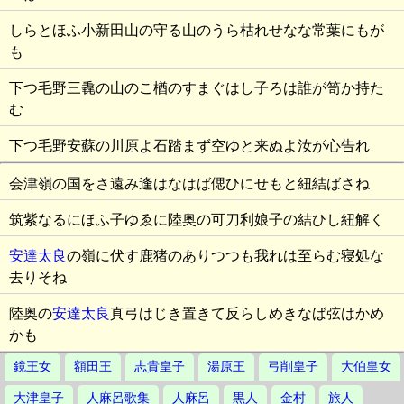
しらとほふ小新田山の守る山のうら枯れせなな常葉にもが
も
下つ毛野三毳の山のこ楢のすまぐはし子ろは誰が笥か持た
む
下つ毛野安蘇の川原よ石踏まず空ゆと来ぬよ汝が心告れ
会津嶺の国をさ遠み逢はなはば偲ひにせもと紐結ばさね
筑紫なるにほふ子ゆゑに陸奥の可刀利娘子の結ひし紐解く
安達太良
の嶺に伏す鹿猪のありつつも我れは至らむ寝処な
去りそね
陸奥の
安達太良
真弓はじき置きて反らしめきなば弦はかめ
かも
鏡王女
額田王
志貴皇子
湯原王
弓削皇子
大伯皇女
大津皇子
人麻呂歌集
人麻呂
黒人
金村
旅人