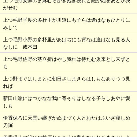
上つ毛野安蘇のま麻むらかき抱き寝れど飽かぬをあどか我
がせむ
上つ毛野乎度の多杼里が川道にも子らは逢はなもひとりに
みして
上つ毛野小野の多杼里があはぢにも背なは逢はなも見る人
なしに 或本曰
上つ毛野佐野の茎立折はやし我れは待たむゑ来とし来ずと
も
上つ野まぐはしまとに朝日さしまきらはしもなありつつ見
れば
新田山嶺にはつかなな我に寄そりはしなる子らしあやに愛
しも
伊香保ろに天雲い継ぎかぬまづく人とおたはふいざ寝しめ
刀羅