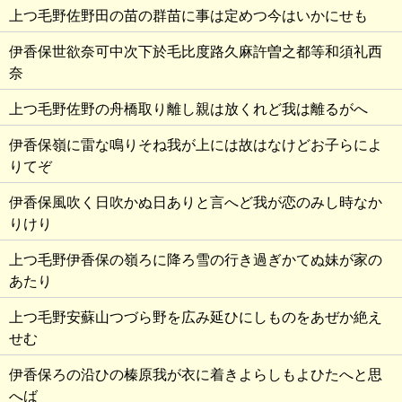
上つ毛野佐野田の苗の群苗に事は定めつ今はいかにせも
伊香保世欲奈可中次下於毛比度路久麻許曽之都等和須礼西
奈
上つ毛野佐野の舟橋取り離し親は放くれど我は離るがへ
伊香保嶺に雷な鳴りそね我が上には故はなけどお子らによ
りてぞ
伊香保風吹く日吹かぬ日ありと言へど我が恋のみし時なか
りけり
上つ毛野伊香保の嶺ろに降ろ雪の行き過ぎかてぬ妹が家の
あたり
上つ毛野安蘇山つづら野を広み延ひにしものをあぜか絶え
せむ
伊香保ろの沿ひの榛原我が衣に着きよらしもよひたへと思
へば