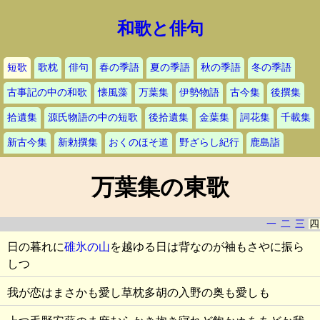
和歌と俳句
短歌
歌枕
俳句
春の季語
夏の季語
秋の季語
冬の季語
古事記の中の和歌
懐風藻
万葉集
伊勢物語
古今集
後撰集
拾遺集
源氏物語の中の短歌
後拾遺集
金葉集
詞花集
千載集
新古今集
新勅撰集
おくのほそ道
野ざらし紀行
鹿島詣
万葉集の東歌
一
二
三
四
日の暮れに
碓氷の山
を越ゆる日は背なのが袖もさやに振ら
しつ
我が恋はまさかも愛し草枕多胡の入野の奥も愛しも