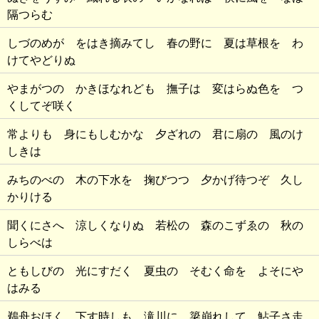
隔つらむ
しづのめが をはき摘みてし 春の野に 夏は草根を わ
けてやどりぬ
やまがつの かきほなれども 撫子は 変はらぬ色を つ
くしてぞ咲く
常よりも 身にもしむかな 夕ざれの 君に扇の 風のけ
しきは
みちのべの 木の下水を 掬びつつ 夕かげ待つぞ 久し
かりける
聞くにさへ 涼しくなりぬ 若松の 森のこずゑの 秋の
しらべは
ともしびの 光にすだく 夏虫の そむく命を よそにや
はみる
鵜舟おほく 下す時しも 滝川に 簗崩れして 鮎子さ走