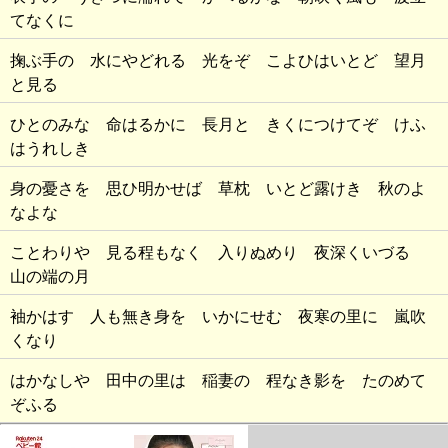
てなくに
掬ぶ手の 水にやどれる 光をぞ こよひはいとど 望月
と見る
ひとのみな 命はるかに 長月と きくにつけてぞ けふ
はうれしき
身の憂さを 思ひ明かせば 草枕 いとど露けき 秋のよ
なよな
ことわりや 見る程もなく 入りぬめり 夜深くいづる
山の端の月
袖かはす 人も無き身を いかにせむ 夜寒の里に 嵐吹
くなり
はかなしや 田中の里は 稲妻の 程なき影を たのめて
ぞふる