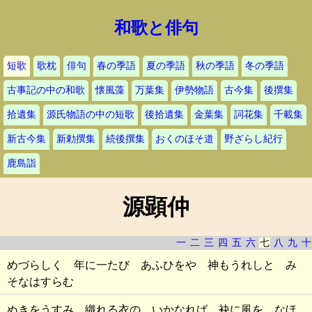
和歌と俳句
短歌
歌枕
俳句
春の季語
夏の季語
秋の季語
冬の季語
古事記の中の和歌
懐風藻
万葉集
伊勢物語
古今集
後撰集
拾遺集
源氏物語の中の短歌
後拾遺集
金葉集
詞花集
千載集
新古今集
新勅撰集
続後撰集
おくのほそ道
野ざらし紀行
鹿島詣
源顕仲
一
二
三
四
五
六
七
八
九
十
めづらしく 年に一たび あふひをや 神もうれしと み
そなはすらむ
ぬきをうすみ 織れる衣の いかなれば 袂に風を なほ