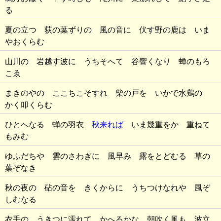
る
夏の立つ 荻の葉ずりの 風の音に 伏す野の鹿は いま
やおくらむ
山川の 岩越す波に うちそへて 谷響くなり 蝉のもろ
こゑ
まきのやの ここちこそすれ 柴の戸を いかで水鶏の
かく叩くらむ
ひとへなる 蝉の羽衣
秋来れば
いま幾重をか 重ねて
もみむ
ゆふだちや 雲のさわぎに 風早み 露をとどむる 草の
葉ぞなき
秋の夜の 砧の音を きくからに うちつけなれや 風ぞ
しむなる
衣手の うきつに濡れて かへるかな 朝吹く風も 波立