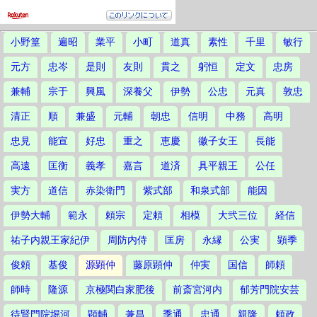
小野篁
遍昭
業平
小町
道真
素性
千里
敏行
元方
忠岑
是則
友則
貫之
躬恒
定文
忠房
兼輔
宗于
興風
深養父
伊勢
公忠
元真
敦忠
清正
順
兼盛
元輔
朝忠
信明
中務
高明
忠見
能宣
好忠
重之
恵慶
徽子女王
長能
高遠
匡衡
義孝
嘉言
道済
具平親王
公任
実方
道信
赤染衛門
紫式部
和泉式部
能因
伊勢大輔
範永
頼宗
定頼
相模
大弐三位
経信
祐子内親王家紀伊
周防内侍
匡房
永縁
公実
顕季
俊頼
基俊
源顕仲
藤原顕仲
仲実
国信
師頼
師時
隆源
京極関白家肥後
前斎宮河内
郁芳門院安芸
待賢門院堀河
顕輔
兼昌
季通
忠通
親隆
頼政