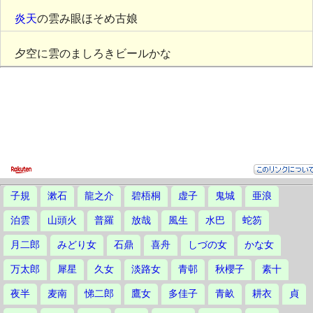
炎天
の雲み眼ほそめ古娘
夕空に雲のましろきビールかな
子規
漱石
龍之介
碧梧桐
虚子
鬼城
亜浪
泊雲
山頭火
普羅
放哉
風生
水巴
蛇笏
月二郎
みどり女
石鼎
喜舟
しづの女
かな女
万太郎
犀星
久女
淡路女
青邨
秋櫻子
素十
夜半
麦南
悌二郎
鷹女
多佳子
青畝
耕衣
貞