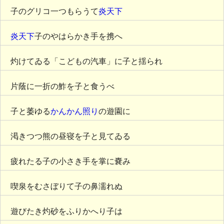
子のグリコ一つもらうて
炎天下
炎天下
子のやはらかき手を携へ
灼けてゐる「こどもの汽車」に子と揺られ
片蔭に一折の鮓を子と食うべ
子と萎ゆる
かんかん照り
の遊園に
渇きつつ熊の昼寝を子と見てゐる
疲れたる子の小さき手を掌に嚢み
喫泉をむさぼりて子の鼻濡れぬ
遊びたき灼砂をふりかへり子は