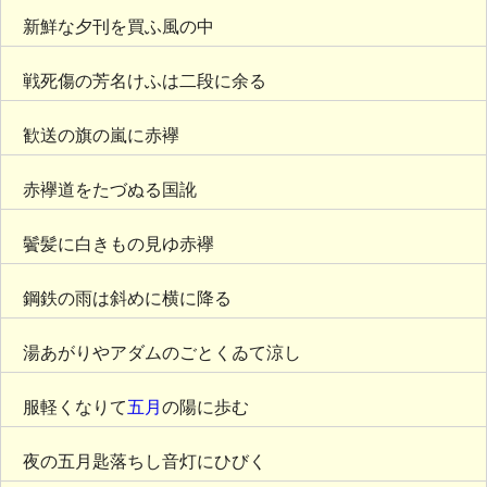
新鮮な夕刊を買ふ風の中
戦死傷の芳名けふは二段に余る
歓送の旗の嵐に赤襷
赤襷道をたづぬる国訛
鬢髪に白きもの見ゆ赤襷
鋼鉄の雨は斜めに横に降る
湯あがりやアダムのごとくゐて涼し
服軽くなりて
五月
の陽に歩む
夜の五月匙落ちし音灯にひびく