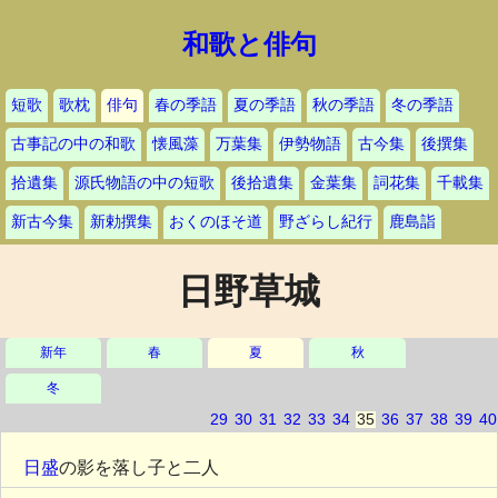
和歌と俳句
短歌
歌枕
俳句
春の季語
夏の季語
秋の季語
冬の季語
古事記の中の和歌
懐風藻
万葉集
伊勢物語
古今集
後撰集
拾遺集
源氏物語の中の短歌
後拾遺集
金葉集
詞花集
千載集
新古今集
新勅撰集
おくのほそ道
野ざらし紀行
鹿島詣
日野草城
新年
春
夏
秋
冬
29
30
31
32
33
34
35
36
37
38
39
40
日盛
の影を落し子と二人