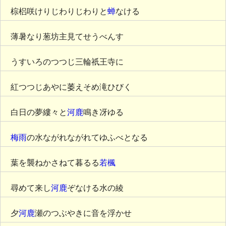
棕梠咲けりじわりじわりと
蝉
なける
薄暑なり葱坊主見てせうべんす
うすいろのつつじ三輪祇王寺に
紅つつじあやに萎えそめ滝ひびく
白日の夢縷々と
河鹿
鳴き冴ゆる
梅雨
の水ながれながれてゆふべとなる
葉を襲ねかさねて暮るる
若楓
尋めて来し
河鹿
ぞなける水の綾
夕
河鹿
瀬のつぶやきに音を浮かせ