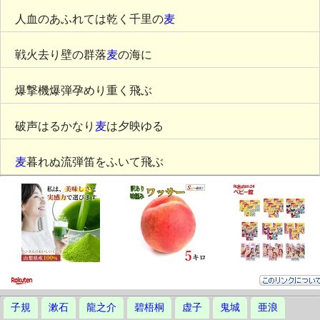
人血のあふれては乾く千里の
麦
戦火去り壁の群落
麦
の海に
爆撃機爆弾孕めり重く飛ぶ
破声はるかなり
麦
は夕映ゆる
麦
暮れぬ流弾笛をふいて飛ぶ
子規
漱石
龍之介
碧梧桐
虚子
鬼城
亜浪