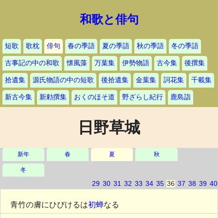
和歌と俳句
短歌
歌枕
俳句
春の季語
夏の季語
秋の季語
冬の季語
古事記の中の和歌
懐風藻
万葉集
伊勢物語
古今集
後撰集
拾遺集
源氏物語の中の短歌
後拾遺集
金葉集
詞花集
千載集
新古今集
新勅撰集
おくのほそ道
野ざらし紀行
鹿島詣
日野草城
新年
春
夏
秋
冬
29
30
31
32
33
34
35
36
37
38
39
40
青竹の膚にひびけるは
初蝉
なる