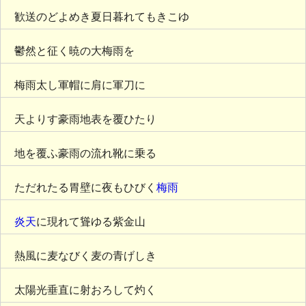
歓送のどよめき夏日暮れてもきこゆ
鬱然と征く暁の大梅雨を
梅雨太し軍帽に肩に軍刀に
天よりす豪雨地表を覆ひたり
地を覆ふ豪雨の流れ靴に乗る
ただれたる胃壁に夜もひびく
梅雨
炎天
に現れて聳ゆる紫金山
熱風に麦なびく麦の青げしき
太陽光垂直に射おろして灼く