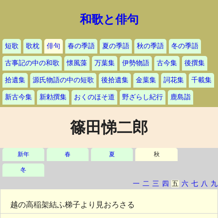
和歌と俳句
短歌
歌枕
俳句
春の季語
夏の季語
秋の季語
冬の季語
古事記の中の和歌
懐風藻
万葉集
伊勢物語
古今集
後撰集
拾遺集
源氏物語の中の短歌
後拾遺集
金葉集
詞花集
千載集
新古今集
新勅撰集
おくのほそ道
野ざらし紀行
鹿島詣
篠田悌二郎
新年
春
夏
秋
冬
一
二
三
四
五
六
七
八
九
越の高稲架結ふ梯子より見おろさる