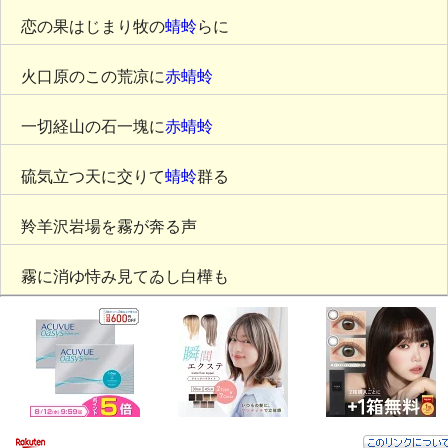
恋の果はじまり牧の
蜻蛉
らに
火口原のこの荒凉に
赤蜻蛉
一切経山の石一塊に
赤蜻蛉
硫気立つ天に交りて
蜻蛉
群る
羚羊沢岩場を霧が奔る声
霧に消ゆ恃み見てゐし白樺も