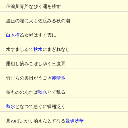
信濃川青芦なびく洲を残す
波止の端に犬も佐渡みる秋の潮
白木槿
乙女峠はすぐ雲に
水すましゐて
秋水
にまぎれなし
露粗し摘みこぼしゆく三度豆
竹むらの奥日がうごき
赤蜻蛉
堰もののあれば
秋水
とて乱る
秋水
となつて急ぐに蝶翅泛く
見ねばよかり消えんとすなる
曼珠沙華