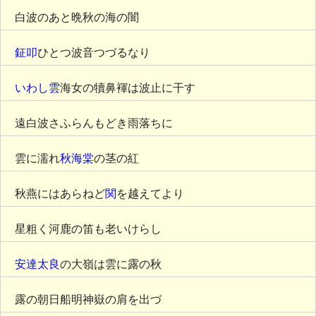
白波のあと晩秋の海の闇
鉦叩
ひとつ波音つづるなり
いわし雲
海女の犢鼻褌は波止に干す
遠白波さふらんもどき雨落ちに
雲に濡れ
秋海棠
の茎の紅
秋燕にはあらねど
関
を越えてより
星粗く河鹿の笛も老いけらし
安達太良
の大嶺は雲に露の秋
露の朝日船明神嶽の肩を出づ