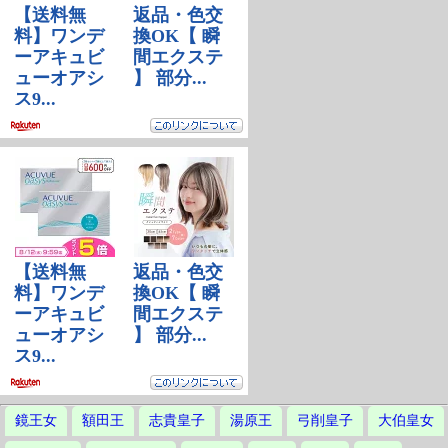
鏡王女
額田王
志貴皇子
湯原王
弓削皇子
大伯皇女