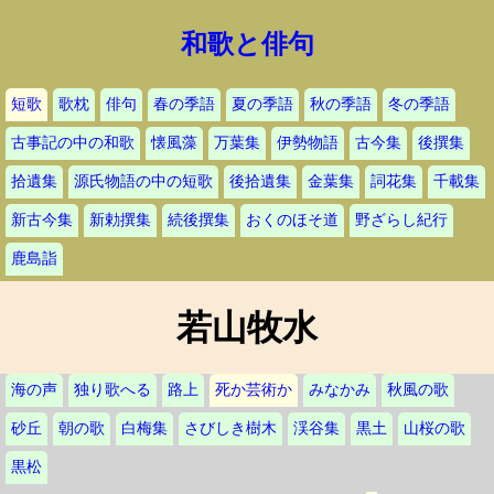
和歌と俳句
短歌
歌枕
俳句
春の季語
夏の季語
秋の季語
冬の季語
古事記の中の和歌
懐風藻
万葉集
伊勢物語
古今集
後撰集
拾遺集
源氏物語の中の短歌
後拾遺集
金葉集
詞花集
千載集
新古今集
新勅撰集
続後撰集
おくのほそ道
野ざらし紀行
鹿島詣
若山牧水
海の声
独り歌へる
路上
死か芸術か
みなかみ
秋風の歌
砂丘
朝の歌
白梅集
さびしき樹木
渓谷集
黒土
山桜の歌
黒松