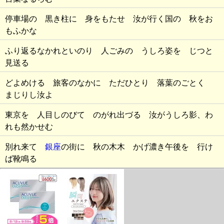
停車場の 黒き柱に 身をもたせ 汝が行く国の 秋をお
もふかな
ふり返るなかれといのり 人ごみの うしろ姿を じつと
見送る
どよめける 旅客のなかに ただひとり 落葉のごとく
まじりし汝よ
東京を 人目しのびて のがれ出づる 汝がうしろ影、わ
れも然かせむ
別れ来て
銀座
の街に 秋の木木 かげ濃き午後を 行け
ば靴鳴る