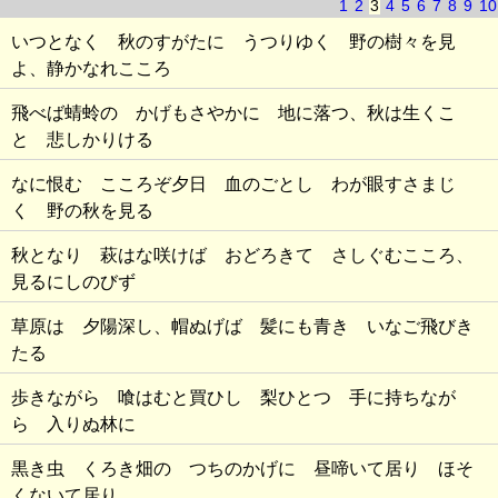
1
2
3
4
5
6
7
8
9
10
いつとなく 秋のすがたに うつりゆく 野の樹々を見
よ、静かなれこころ
飛べば蜻蛉の かげもさやかに 地に落つ、秋は生くこ
と 悲しかりける
なに恨む こころぞ夕日 血のごとし わが眼すさまじ
く 野の秋を見る
秋となり 萩はな咲けば おどろきて さしぐむこころ、
見るにしのびず
草原は 夕陽深し、帽ぬげば 髪にも青き いなご飛びき
たる
歩きながら 喰はむと買ひし 梨ひとつ 手に持ちなが
ら 入りぬ林に
黒き虫 くろき畑の つちのかげに 昼啼いて居り ほそ
くないて居り