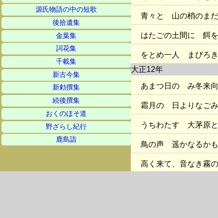
源氏物語の中の短歌
青々と 山の梢のま
後拾遺集
はたごの土間に 餌
金葉集
詞花集
をとめ一人 まびろ
千載集
大正12年
新古今集
あまつ日の み冬来
新勅撰集
続後撰集
霜月の 日よりなご
おくのほそ道
うちわたす 大茅原
野ざらし紀行
鹿島詣
鳥の声 遥かなるか
高く来て、音なき霧
篶深き山沢遠き見お
沢なかの木地屋の家