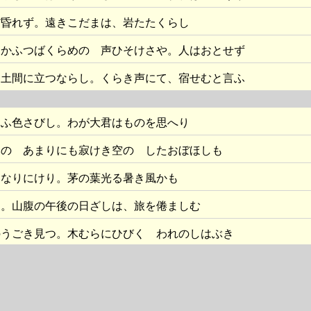
だ昏れず。遠きこだまは、岩たたくらし
をかふつばくらめの 声ひそけさや。人はおとせず
き土間に立つならし。くらき声にて、宿せむと言ふ
向ふ色さびし。わが大君はものを思へり
みの あまりにも寂けき空の したおぼほしも
となりにけり。茅の葉光る暑き風かも
も。山腹の午後の日ざしは、旅を倦ましむ
のうごき見つ。木むらにひびく われのしはぶき
ろしに、轆轤音して、家ちひさくあり
にゆくわれの ひそけき歩みは 誰知らめやも