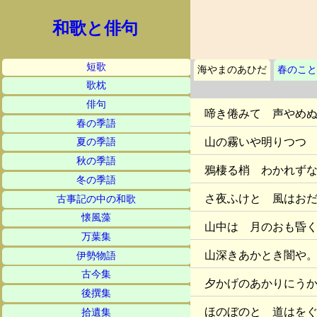
和歌と俳句
短歌
海やまのあひだ
春のこと
歌枕
俳句
啼き倦みて 声やめ
春の季語
山の霧いや明りつつ
夏の季語
秋の季語
鴉棲る梢 わかれず
冬の季語
さ夜ふけと 風はお
古事記の中の和歌
懐風藻
山中は 月のおも昏
万葉集
山深きあかとき闇や
伊勢物語
古今集
夕かげのあかりにう
後撰集
ほのぼのと 道はを
拾遺集