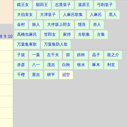
鏡王女
額田王
志貴皇子
湯原王
弓削皇子
大伯皇女
大津皇子
人麻呂歌集
人麻呂
黒人
金村
旅人
大伴坂上郎女
憶良
赤人
高橋虫麻呂
笠郎女
家持
古歌集
古集
8
9
10
万葉集東歌
万葉集防人歌
子規
一葉
左千夫
節
鉄幹
晶子
龍之介
赤彦
八一
茂吉
白秋
牧水
啄木
利玄
千樫
憲吉
耕平
迢空