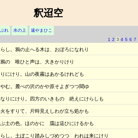
釈迢空
ぶれ
水の上
遠やまひこ
1
2
3
4
5
6
7
ぬらし。鴉の止へる木は、おぼろになれり
 鴉の 唯ひと声は、大きかりけり
なりにけり。山の夜霧はあかるけれども
だやむ。麓べの沢のかや原そよぎつつ聞ゆ
くなりにけり。四方のいきもの 絶えにけらしも
。火をすりて、片時見えしわが立ち処かも
かぶ土の色。ほのかに 靄は這ひにけるかも
ぐらし。土ぼこり踏みしづめつつ われは来にけり