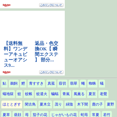
鮎
鵜飼
鰹
青すすき
真菰
葭切
翡翠
蠅
蜘蛛
蟻
蟻地獄
蚊
蚊帳
蚊遣火
蝙蝠
青嵐
風薫る
夏至
老鶯
ほととぎす
閑古鳥
夏木立
茂り
緑陰
木下闇
鹿の子
夏野
夏草
昼顔
苺
茄子の花
じゃがいもの花
蛇苺
常夏
若竹