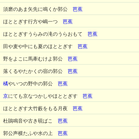
須磨のあま矢先に鳴くか郭公
芭蕉
ほととぎす行方や嶋一つ
芭蕉
ほととぎすうらみの滝のうらおもて
芭蕉
田や麦や中にも夏のほととぎす
芭蕉
野をよこに馬牽むけよ郭公
芭蕉
落くるやたかくの宿の郭公
芭蕉
橘
やいつの野中の郭公
芭蕉
京
にても京なつかしやほととぎす
芭蕉
ほととぎす大竹藪をもる月夜
芭蕉
杜鵑鳴音や古き硯ばこ
芭蕉
郭公声横たふや水の上
芭蕉