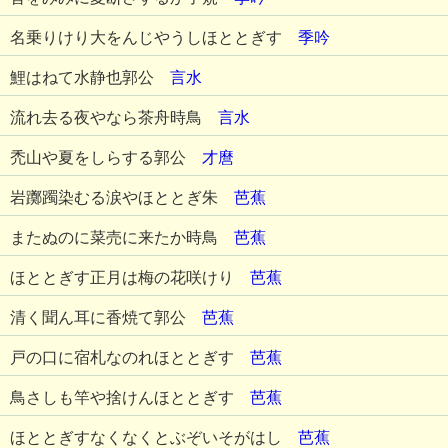
名乗りけり大をんじやうしほととぎす
季吟
鯉はねて水静也郭公
言水
流れ去る夜やなら茶舟時鳥
言水
禿山や夏をしらする郭公
才麿
岩躑躅染むる涙やほととぎ朱
芭蕉
またぬのに菜売に来たか時鳥
芭蕉
ほととぎす正月は梅の花咲けり
芭蕉
清く聞ん耳に香焼て郭公
芭蕉
戸の口に宿札なのれほととぎす
芭蕉
鳥さしも竿や捨けんほととぎす
芭蕉
ほととぎすなくなくとぶぞいそがはし
芭蕉