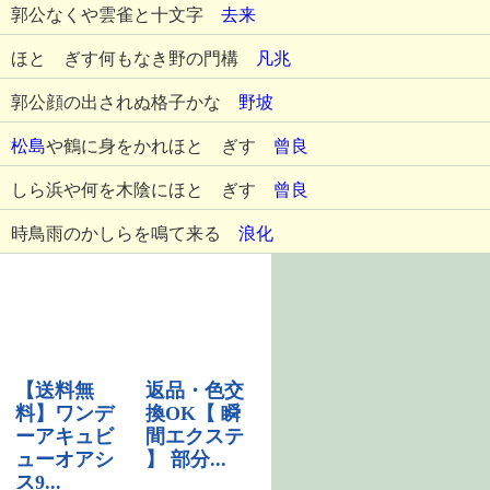
郭公なくや雲雀と十文字
去来
ほとゝぎす何もなき野の門構
凡兆
郭公顔の出されぬ格子かな
野坡
松島
や鶴に身をかれほとゝぎす
曾良
しら浜や何を木陰にほとゝぎす
曾良
時鳥雨のかしらを鳴て来る
浪化