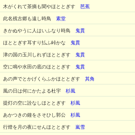
木がくれて茶摘も聞やほととぎす
芭蕉
此名残古郷も遠し時鳥
素堂
きかぬやうに人はいふなり時鳥
鬼貫
ほととぎす耳すり払ふ峠かな
鬼貫
津の国の玉川しれずほととぎす
鬼貫
空に鳴や水田の底のほととぎす
鬼貫
あの声でとかげくらふかほととぎす
其角
風の日は何にかたよる杜宇
杉風
提灯の空に詮なしほととぎす
杉風
あかつきの鐘をさそひし郭公
杉風
行燈を月の夜にせんほととぎす
嵐雪