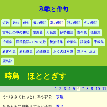
和歌と俳句
短歌
歌枕
俳句
春の季語
夏の季語
秋の季語
冬の季語
古事記の中の和歌
懐風藻
万葉集
伊勢物語
古今集
後撰集
拾遺集
源氏物語の中の短歌
後拾遺集
金葉集
詞花集
千載集
新古今集
新勅撰集
続後撰集
おくのほそ道
野ざらし紀行
鹿島詣
時鳥 ほととぎす
1
2
3
4
5
6
7
8
9
10
11
うづききてねぶとに鳴や郭公
宗鑑
音をみみに夏断さするか子規
季吟