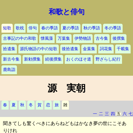
和歌と俳句
短歌
歌枕
俳句
春の季語
夏の季語
秋の季語
冬の季語
古事記の中の和歌
懐風藻
万葉集
伊勢物語
古今集
後撰集
拾遺集
源氏物語の中の短歌
後拾遺集
金葉集
詞花集
千載集
新古今集
新勅撰集
続後撰集
おくのほそ道
野ざらし紀行
鹿島詣
源 実朝
春
夏
秋
冬
賀
恋
旅
雑
一
二
三
四
五
六
七
聞きてしも驚くべきにあらねどもはかなき夢の世にこそあ
りけれ