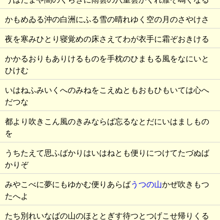
かもめゐる沖の白洲にふる雪の晴れゆく空の月のさやけさ
夜を寒みひとり寝覚めの床さえてわが衣手に霜ぞおきける
かかるおりもありけるものを手枕のひまもる風をなにいと
ひけむ
いはねふみいくへのみねをこえぬともおもひもいては心へ
だつな
都より吹きこん風のきみならば忘るなとだにいはましもの
を
うちたえて思ふばかりはいはねとも便りにつけてたづぬば
かりぞ
みやこべに夢にもゆかむ便りあらば
うつの山
かぜ吹きもつ
たへよ
たち別れいなばの山のほととぎす待つとつげこせ帰りくる