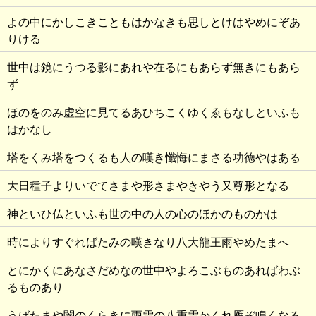
よの中にかしこきこともはかなきも思しとけはやめにぞあ
りける
世中は鏡にうつる影にあれや在るにもあらず無きにもあら
ず
ほのをのみ虚空に見てるあひちこくゆくゑもなしといふも
はかなし
塔をくみ塔をつくるも人の嘆き懺悔にまさる功徳やはある
大日種子よりいでてさまや形さまやきやう又尊形となる
神といひ仏といふも世の中の人の心のほかのものかは
時によりすぐればたみの嘆きなり八大龍王雨やめたまへ
とにかくにあなさだめなの世中やよろこぶものあればわぶ
るものあり
うばたまや闇のくらきに雨雲の八重雲かくれ雁ぞ鳴くなる