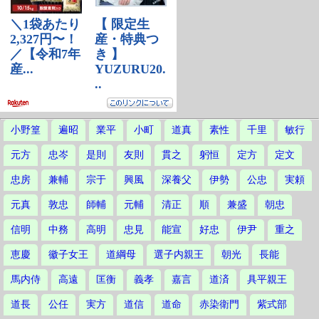
小野篁
遍昭
業平
小町
道真
素性
千里
敏行
元方
忠岑
是則
友則
貫之
躬恒
定方
定文
忠房
兼輔
宗于
興風
深養父
伊勢
公忠
実頼
元真
敦忠
師輔
元輔
清正
順
兼盛
朝忠
信明
中務
高明
忠見
能宣
好忠
伊尹
重之
恵慶
徽子女王
道綱母
選子内親王
朝光
長能
馬内侍
高遠
匡衡
義孝
嘉言
道済
具平親王
道長
公任
実方
道信
道命
赤染衛門
紫式部