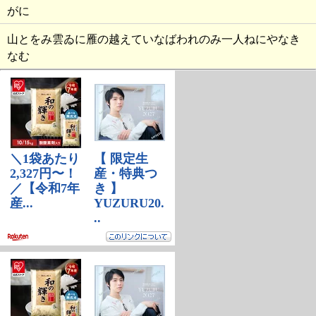
がに
山とをみ雲ゐに雁の越えていなばわれのみ一人ねにやなき
なむ