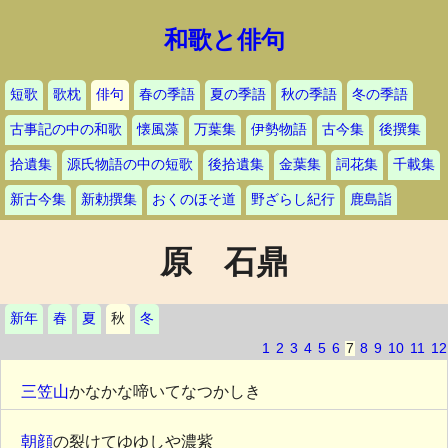
和歌と俳句
短歌
歌枕
俳句
春の季語
夏の季語
秋の季語
冬の季語
古事記の中の和歌
懐風藻
万葉集
伊勢物語
古今集
後撰集
拾遺集
源氏物語の中の短歌
後拾遺集
金葉集
詞花集
千載集
新古今集
新勅撰集
おくのほそ道
野ざらし紀行
鹿島詣
原 石鼎
新年
春
夏
秋
冬
1
2
3
4
5
6
7
8
9
10
11
12
三笠山
かなかな啼いてなつかしき
朝顔
の裂けてゆゆしや濃紫