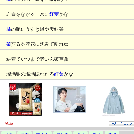
岩畳をながるゝ水に
紅葉
かな
柿
の艶にうすき緑や天紺碧
菊
剪るや花花に沈みて離れぬ
絣着ていつまで老いん破芭蕉
瑠璃鳥の瑠璃隠れたる
紅葉
かな