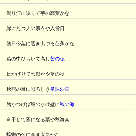
濁り江に映りて芋の高葉かな
縁にたつ人の曠衣や入営日
朝日今葉に透き出づる芭蕉かな
葛の中ひらいて高し
芒の穂
日かげりて愁俄かや草の秋
秋燕の目に恐ろしき
曼珠沙華
艪かつげば艪のかげ壁に
秋の海
傘干して蔭になる葉や秋海棠
蟷螂の色に全き大気かな