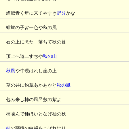
蟷螂青く燈に来てやすき
野分
かな
蟷螂の子皆一色や秋の風
石の上に滝たゞ落ちて秋の暮
頂上へ道二すぢや
秋の山
秋風
や牛現はれし崖の上
草の井に釣瓶あかあかと
秋の風
包み来し柿の風呂敷の紫よ
柿噛んで種ほいとなげ杣の秋
柿
の蔕猿の白歯をこぼれけり