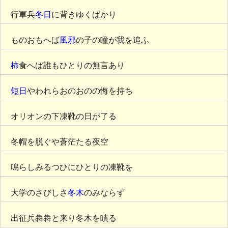
行軍兵
冬日
に背きゆくばかり
ものおもへば
風邪
の子の瞳が我を追ふ
柿
食へば誰もひとりの無言あり
短日
やわれらおのおのの悔を持ち
オリオンの下凍靴の日が了る
冬帽を脱ぐや蒼茫たる夜空
鳴らしみるつひにひとりの凍靴を
大学のさびしさ
冬木
のみならず
出征兵犇犇と来り冬木を瞶る