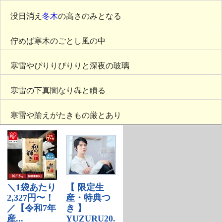
没日消え
冬木
の高さのみとなる
佇めば寒木のごとし風の中
寒雷やぴりりぴりりと深夜の玻璃
寒雷の下真闇なり犇と瞶る
寒雷や踰えがたきもの厳とあり