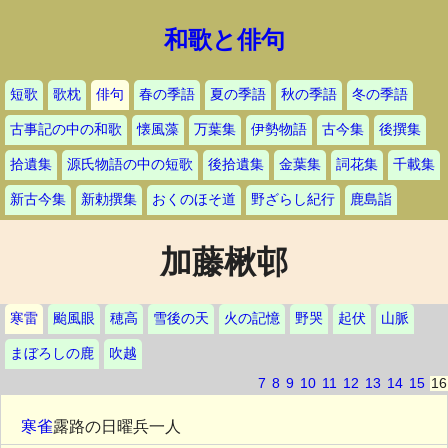
和歌と俳句
短歌
歌枕
俳句
春の季語
夏の季語
秋の季語
冬の季語
古事記の中の和歌
懐風藻
万葉集
伊勢物語
古今集
後撰集
拾遺集
源氏物語の中の短歌
後拾遺集
金葉集
詞花集
千載集
新古今集
新勅撰集
おくのほそ道
野ざらし紀行
鹿島詣
加藤楸邨
寒雷
颱風眼
穂高
雪後の天
火の記憶
野哭
起伏
山脈
まぼろしの鹿
吹越
7
8
9
10
11
12
13
14
15
16
寒雀
露路の日曜兵一人