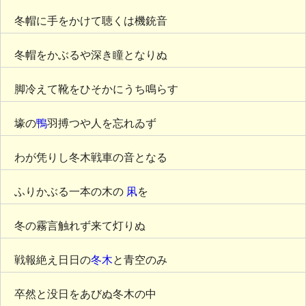
冬帽に手をかけて聴くは機銃音
冬帽をかぶるや深き瞳となりぬ
脚冷えて靴をひそかにうち鳴らす
壕の
鴨
羽搏つや人を忘れゐず
わが凭りし冬木戦車の音となる
ふりかぶる一本の木の
凩
を
冬の霧言触れず来て灯りぬ
戦報絶え日日の
冬木
と青空のみ
卒然と没日をあびぬ冬木の中