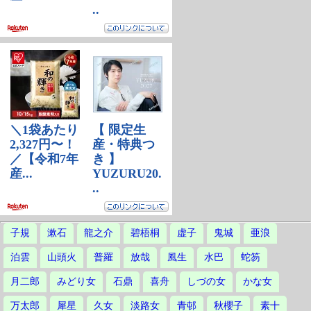
子規
漱石
龍之介
碧梧桐
虚子
鬼城
亜浪
泊雲
山頭火
普羅
放哉
風生
水巴
蛇笏
月二郎
みどり女
石鼎
喜舟
しづの女
かな女
万太郎
犀星
久女
淡路女
青邨
秋櫻子
素十