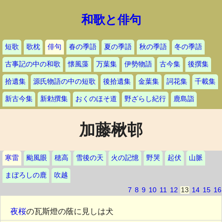
和歌と俳句
短歌
歌枕
俳句
春の季語
夏の季語
秋の季語
冬の季語
古事記の中の和歌
懐風藻
万葉集
伊勢物語
古今集
後撰集
拾遺集
源氏物語の中の短歌
後拾遺集
金葉集
詞花集
千載集
新古今集
新勅撰集
おくのほそ道
野ざらし紀行
鹿島詣
加藤楸邨
寒雷
颱風眼
穂高
雪後の天
火の記憶
野哭
起伏
山脈
まぼろしの鹿
吹越
7
8
9
10
11
12
13
14
15
16
夜桜
の瓦斯燈の蔭に見しは犬