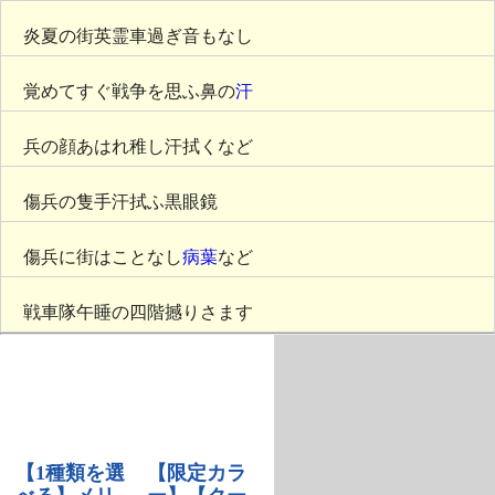
炎夏の街英霊車過ぎ音もなし
覚めてすぐ戦争を思ふ鼻の
汗
兵の顔あはれ稚し汗拭くなど
傷兵の隻手汗拭ふ黒眼鏡
傷兵に街はことなし
病葉
など
戦車隊午睡の四階撼りさます