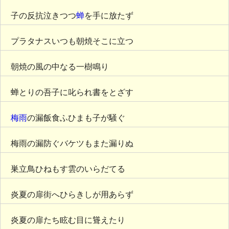
子の反抗泣きつつ
蝉
を手に放たず
プラタナスいつも朝焼そこに立つ
朝焼の風の中なる一樹鳴り
蝉とりの吾子に叱られ書をとざす
梅雨
の漏飯食ふひまも子が騒ぐ
梅雨の漏防ぐバケツもまた漏りぬ
巣立鳥ひねもす雲のいらだてる
炎夏の扉街へひらきしが用あらず
炎夏の扉たち眩む目に聳えたり