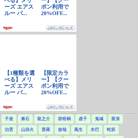
子規
漱石
龍之介
碧梧桐
虚子
鬼城
亜浪
泊雲
山頭火
普羅
放哉
風生
水巴
蛇笏