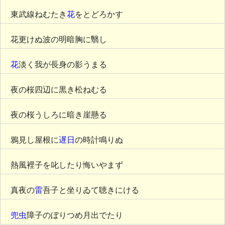
東武線ねむたき
花
をとどろかす
花更けぬ波の明暗胸に翳し
花
淡く我が長身の影うまる
夜の桜四辺に黒き松ねむる
夜の桜うしろに暗き崖懸る
鴉見し屋根に
遅日
の時計鳴りぬ
熱風裡子を叱したり悔いやまず
真夜の
雷
吾子と坐りゐて聴きにける
兜虫
障子のぼりつめ月出でたり