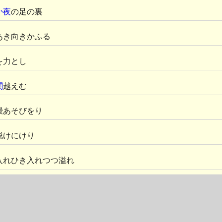
か夜
の足の裏
あき向きかふる
を力とし
関
越えむ
鰻あそびをり
脱けにけり
入れひき入れつつ溢れ
たき山の神
り蟲しぐれ