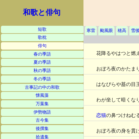
和歌と俳句
短歌
寒雷
颱風眼
穂高
雪
歌枕
俳句
花降るやはつと燃
春の季語
夏の季語
おぼろ夜のかたま
秋の季語
冬の季語
はなびらや蟇の目
古事記の中の和歌
懐風藻
わが坐して暗くな
万葉集
伊勢物語
恋猫
の鼻つけねむ
古今集
後撰集
おぼろ夜の身を貫
拾遺集