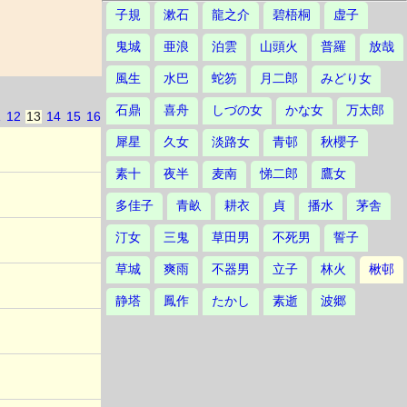
子規
漱石
龍之介
碧梧桐
虚子
鬼城
亜浪
泊雲
山頭火
普羅
放哉
風生
水巴
蛇笏
月二郎
みどり女
石鼎
喜舟
しづの女
かな女
万太郎
1
12
13
14
15
16
犀星
久女
淡路女
青邨
秋櫻子
素十
夜半
麦南
悌二郎
鷹女
多佳子
青畝
耕衣
貞
播水
茅舎
汀女
三鬼
草田男
不死男
誓子
草城
爽雨
不器男
立子
林火
楸邨
静塔
鳳作
たかし
素逝
波郷