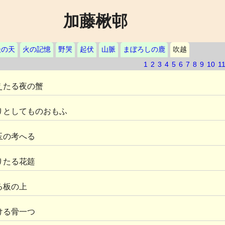
加藤楸邨
後の天
火の記憶
野哭
起伏
山脈
まぼろしの鹿
吹越
1
2
3
4
5
6
7
8
9
10
1
えたる夜の蟹
りとしてものおもふ
玉の考へる
りたる花筵
る板の上
ける骨一つ