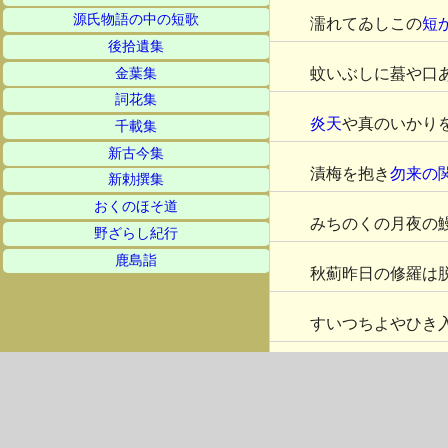
源氏物語の中の短歌
濡れてゐしこの
短
後拾遺集
蚊いぶしに蟇や口
金葉集
詞花集
炎天
や真のいかり
千載集
新古今集
漬梅を抱き
勿来の
新勅撰集
おくのほそ道
みちのくの月夜の
野ざらし紀行
鹿島詣
秋薊昨日の修羅は
すいつちよやひき
秋の暮撫でてやり
遠くにて猫口あけ