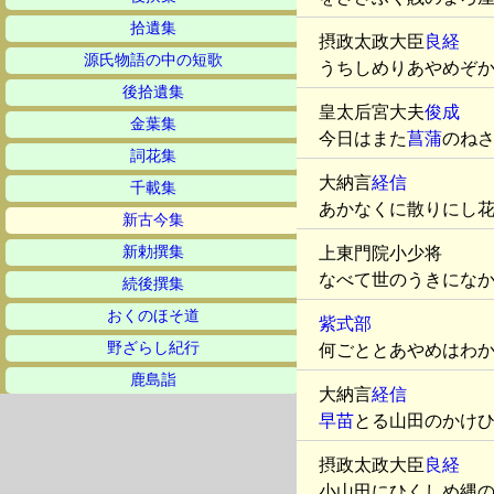
拾遺集
摂政太政大臣
良経
源氏物語の中の短歌
うちしめりあやめぞ
後拾遺集
皇太后宮大夫
俊成
金葉集
今日はまた
菖蒲
のね
詞花集
大納言
経信
千載集
あかなくに散りにし
新古今集
新勅撰集
上東門院小少将
なべて世のうきにな
続後撰集
おくのほそ道
紫式部
野ざらし紀行
何ごととあやめはわ
鹿島詣
大納言
経信
早苗
とる山田のかけ
摂政太政大臣
良経
小山田にひくしめ縄