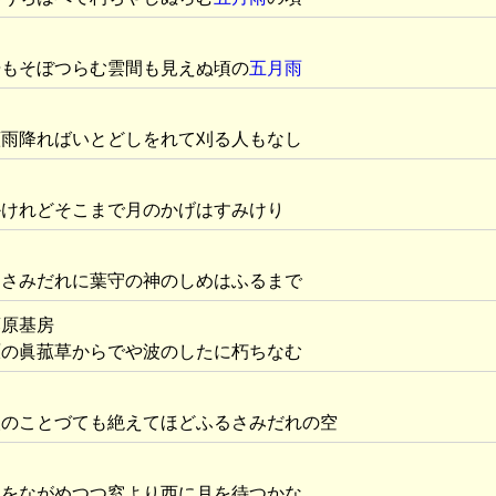
裾もそぼつらむ雲間も見えぬ頃の
五月雨
菰雨降ればいとどしをれて刈る人もなし
かけれどそこまで月のかげはすみけり
なさみだれに葉守の神のしめはふるまで
藤原基房
原の眞菰草からでや波のしたに朽ちなむ
人のことづても絶えてほどふるさみだれの空
まをながめつつ窓より西に月を待つかな