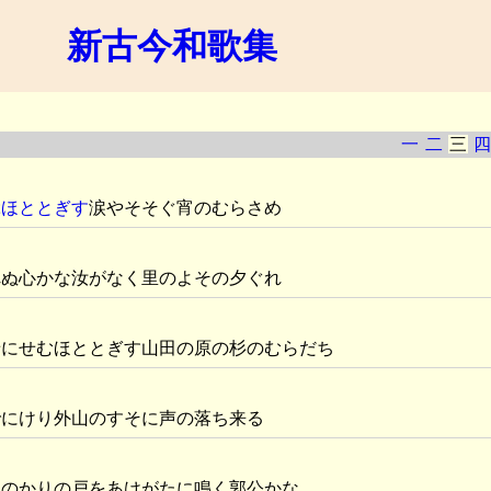
新古今和歌集
一
二
三
四
ぶ
ほととぎす
涙やそそぐ宵のむらさめ
れぬ心かな汝がなく里のよその夕ぐれ
せにせむほととぎす山田の原の杉のむらだち
でにけり外山のすそに声の落ち来る
屋のかりの戸をあけがたに鳴く郭公かな