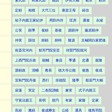
紫式部
和泉式部
能因
伊勢大輔
範永
頼宗
定頼
相模
大弐三位
康資王母
経信
祐子内親王家紀伊
周防内侍
匡房
通俊
永縁
公実
顕季
俊頼
基俊
源顕仲
藤原顕仲
仲実
国信
師頼
師時
隆源
京極関白家肥後
前斎宮河内
郁芳門院安芸
待賢門院堀河
上西門院兵衛
顕輔
兼昌
季通
忠通
親隆
源頼政
清輔
教長
徳大寺公能
俊惠
俊成
宜秋門院丹後
西行
崇徳院
隆季
殷富門大輔
寂蓮
実定
二条院讃岐
兼実
式子内親王
守覚法親王
長明
慈円
有家
家隆
定家
良経
雅経
俊成卿女
公経
通具
後鳥羽院