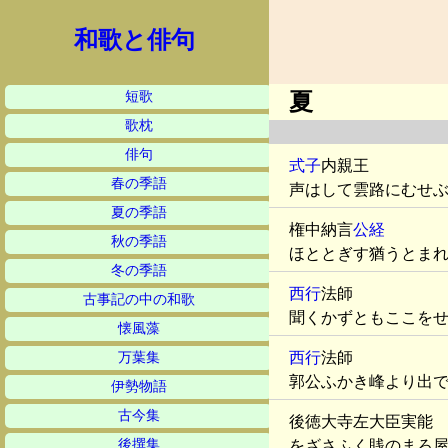
和歌と俳句
短歌
夏
歌枕
俳句
式子
内親王
春の季語
声はして雲路にむせ
夏の季語
権中納言
公経
秋の季語
ほととぎす猶うとま
冬の季語
西行
法師
古事記の中の和歌
聞くかずともここを
懐風藻
西行
法師
万葉集
郭公ふかき峰より出
伊勢物語
古今集
後徳大寺左大臣実能
後撰集
をざさふく賎のまろ