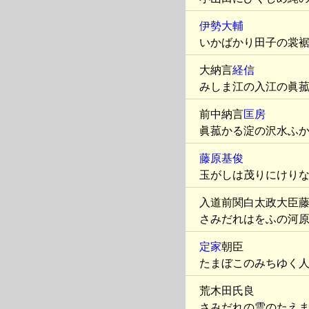
伊勢大輔
いかばかり田子の裳
大納言
経信
みしま江の入江の眞
前中納言
匡房
眞菰かる淀の沢水ふ
藤原基俊
玉がしは茂りにけり
入道前関白太政大臣
さみだれはをふの河
定家
朝臣
たまぼこのみちゆく
荒木田氏良
さみだれの雲のたえ