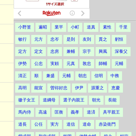
小野篁
遍昭
業平
小町
道真
素性
千里
敏行
元方
忠岑
是則
友則
貫之
躬恒
定方
定文
忠房
兼輔
宗于
興風
深養父
伊勢
公忠
実頼
元真
敦忠
師輔
元輔
清正
順
兼盛
元輔
朝忠
信明
中務
高明
能宣
曽祢好忠
伊尹
源重之
恵慶
徽子女王
道綱母
選子内親王
朝光
長能
馬内侍
高遠
匡衡
義孝
道済
具平親王
道長
公任
実方
道信
道命
赤染衛門