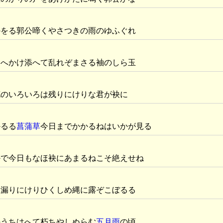
かをる郭公啼くやさつきの雨のゆふぐれ
さへかけ添へて乱れぞまさる袖のしら玉
花のいろいろは残りにけりな君が袂に
かるる
菖蒲草
今日までかかるねはいかが見る
かで今日もなほ袂にあまるねこそ絶えせね
ひ漏りにけりひくしめ縄に露ぞこぼるる
のうちはへて朽ちやしぬらむ
五月雨
の頃