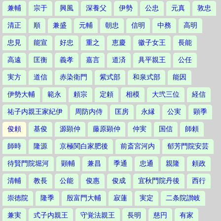
兼輔
宗于
興風
深養父
伊勢
公忠
元真
敦忠
清正
順
兼盛
元輔
朝忠
信明
中務
高明
忠見
能宣
好忠
重之
恵慶
徽子女王
長能
高遠
匡衡
義孝
嘉言
道済
具平親王
公任
実方
道信
赤染衛門
紫式部
和泉式部
能因
伊勢大輔
範永
頼宗
定頼
相模
大弐三位
経信
祐子内親王家紀伊
周防内侍
匡房
永縁
公実
顕季
俊頼
基俊
源顕仲
藤原顕仲
仲実
国信
師頼
師時
隆源
京極関白家肥後
前斎宮河内
郁芳門院安芸
待賢門院堀河
顕輔
兼昌
季通
忠通
親隆
頼政
清輔
教長
公能
俊惠
俊成
宜秋門院丹後
西行
崇徳院
隆季
殷富門大輔
寂蓮
実定
二条院讃岐
兼実
式子内親王
守覚法親王
長明
慈円
有家