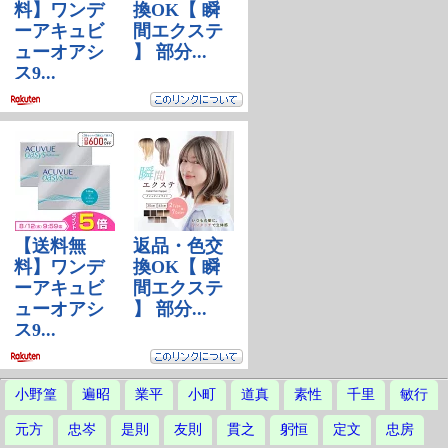
小野篁
遍昭
業平
小町
道真
素性
千里
敏行
元方
忠岑
是則
友則
貫之
躬恒
定文
忠房