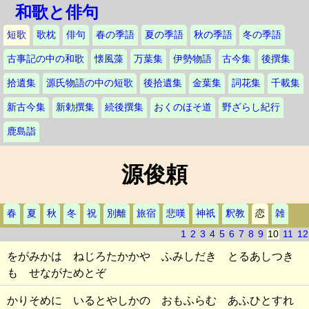
和歌と俳句
短歌
歌枕
俳句
春の季語
夏の季語
秋の季語
冬の季語
古事記の中の和歌
懐風藻
万葉集
伊勢物語
古今集
後撰集
拾遺集
源氏物語の中の短歌
後拾遺集
金葉集
詞花集
千載集
新古今集
新勅撰集
続後撰集
おくのほそ道
野ざらし紀行
鹿島詣
源俊頼
春
夏
秋
冬
祝
別離
旅宿
悲嘆
神祇
釈教
恋
雑
1
2
3
4
5
6
7
8
9
10
11
12
をがみかは ねじろたかかや ふみしだき とるあしつき
も せながためとぞ
かりそめに いるとやしかの おもふらむ あふひとすれ