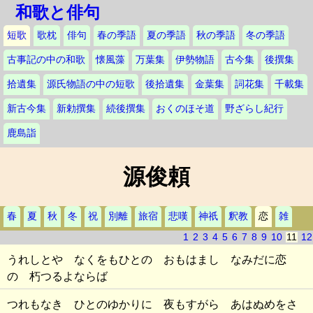
和歌と俳句
短歌
歌枕
俳句
春の季語
夏の季語
秋の季語
冬の季語
古事記の中の和歌
懐風藻
万葉集
伊勢物語
古今集
後撰集
拾遺集
源氏物語の中の短歌
後拾遺集
金葉集
詞花集
千載集
新古今集
新勅撰集
続後撰集
おくのほそ道
野ざらし紀行
鹿島詣
源俊頼
春
夏
秋
冬
祝
別離
旅宿
悲嘆
神祇
釈教
恋
雑
1
2
3
4
5
6
7
8
9
10
11
12
うれしとや なくをもひとの おもはまし なみだに恋
の 朽つるよならば
つれもなき ひとのゆかりに 夜もすがら あはぬめをさ