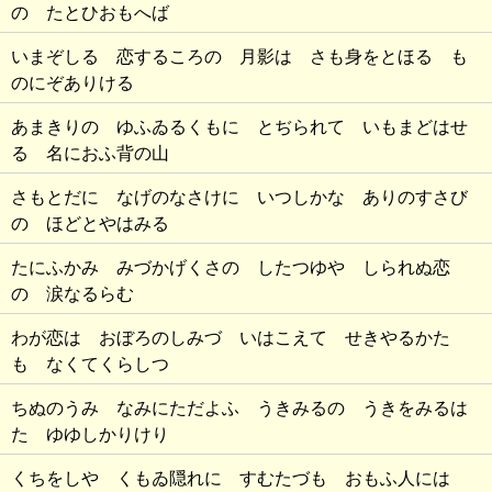
の たとひおもへば
いまぞしる 恋するころの 月影は さも身をとほる も
のにぞありける
あまきりの ゆふゐるくもに とぢられて いもまどはせ
る 名におふ背の山
さもとだに なげのなさけに いつしかな ありのすさび
の ほどとやはみる
たにふかみ みづかげくさの したつゆや しられぬ恋
の 涙なるらむ
わが恋は おぼろのしみづ いはこえて せきやるかた
も なくてくらしつ
ちぬのうみ なみにただよふ うきみるの うきをみるは
た ゆゆしかりけり
くちをしや くもゐ隠れに すむたづも おもふ人には