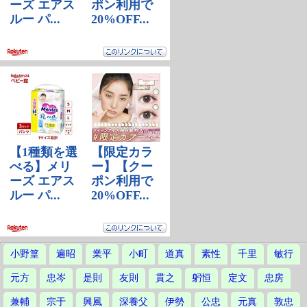
小野篁
遍昭
業平
小町
道真
素性
千里
敏行
元方
忠岑
是則
友則
貫之
躬恒
定文
忠房
兼輔
宗于
興風
深養父
伊勢
公忠
元真
敦忠