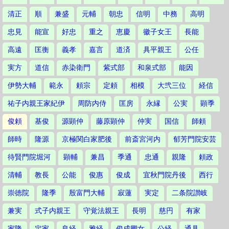
清正
順
兼盛
元輔
朝忠
信明
中務
高明
忠見
能宣
好忠
重之
恵慶
徽子女王
長能
高遠
匡衡
義孝
嘉言
道済
具平親王
公任
実方
道信
赤染衛門
紫式部
和泉式部
能因
伊勢大輔
範永
頼宗
定頼
相模
大弐三位
経信
祐子内親王家紀伊
周防内侍
匡房
永縁
公実
顕季
俊頼
基俊
源顕仲
藤原顕仲
仲実
国信
師頼
師時
隆源
京極関白家肥後
前斎宮河内
郁芳門院安芸
待賢門院堀河
顕輔
兼昌
季通
忠通
親隆
頼政
清輔
教長
公能
俊惠
俊成
宜秋門院丹後
西行
崇徳院
隆季
殷富門大輔
寂蓮
実定
二条院讃岐
兼実
式子内親王
守覚法親王
長明
慈円
有家
家隆
定家
良経
雅経
俊成卿女
公経
通具