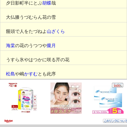
夕日影町半にとぶ
胡蝶
哉
大仏膝うづむらん花の雪
饅頭で人をたづねよ
山ざくら
海棠
の花のうつつや
朧月
うすら氷やはつかに咲る芹の花
松島
や嶋
かすむ
とも此序