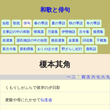
和歌と俳句
短歌
歌枕
俳句
春の季語
夏の季語
秋の季語
冬の季語
古事記の中の和歌
懐風藻
万葉集
伊勢物語
古今集
後撰集
拾遺集
源氏物語の中の短歌
後拾遺集
金葉集
詞花集
千載集
新古今集
新勅撰集
おくのほそ道
野ざらし紀行
鹿島詣
榎本其角
一
二
三
四
五
六
七
八
九
くもりしがふらで彼岸の夕日影
麦飯や母にたかせて
仏生会