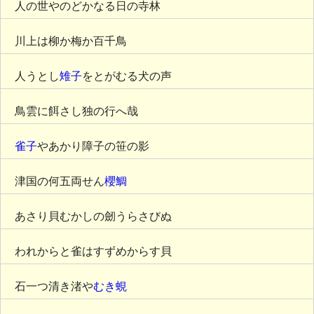
人の世やのどかなる日の寺林
川上は柳か梅か百千鳥
人うとし
雉子
をとがむる犬の声
鳥雲に餌さし独の行へ哉
雀子
やあかり障子の笹の影
津国の何五両せん
櫻鯛
あさり貝むかしの劒うらさびぬ
われからと雀はすずめからす貝
石一つ清き渚や
むき蜆