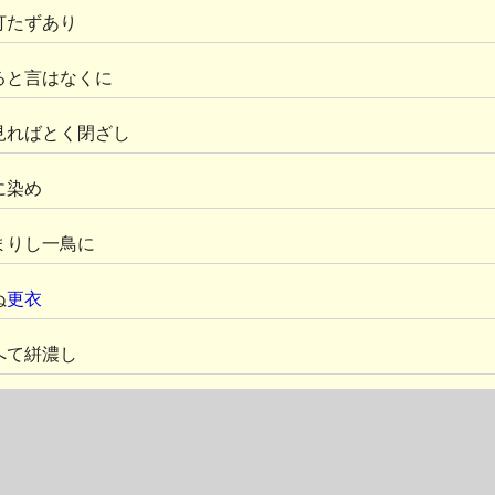
打たずあり
ると言はなくに
見ればとく閉ざし
に染め
まりし一鳥に
ぬ
更衣
へて絣濃し
る鳥語
明易き
鳥語
明易き