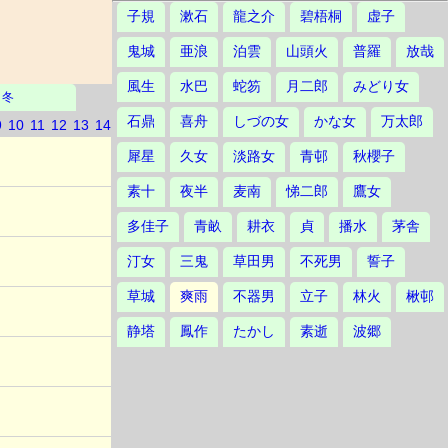
子規
漱石
龍之介
碧梧桐
虚子
鬼城
亜浪
泊雲
山頭火
普羅
放哉
風生
水巴
蛇笏
月二郎
みどり女
冬
石鼎
喜舟
しづの女
かな女
万太郎
9
10
11
12
13
14
犀星
久女
淡路女
青邨
秋櫻子
素十
夜半
麦南
悌二郎
鷹女
多佳子
青畝
耕衣
貞
播水
茅舎
汀女
三鬼
草田男
不死男
誓子
草城
爽雨
不器男
立子
林火
楸邨
静塔
鳳作
たかし
素逝
波郷