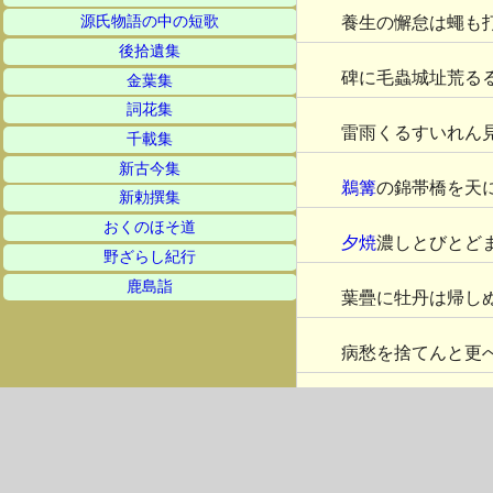
養生の懈怠は蠅も
源氏物語の中の短歌
後拾遺集
碑に毛蟲城址荒る
金葉集
詞花集
雷雨くるすいれん
千載集
新古今集
鵜篝
の錦帯橋を天
新勅撰集
おくのほそ道
夕焼
濃しとびとど
野ざらし紀行
鹿島詣
葉疊に牡丹は帰し
病愁を捨てんと更
木々と籠に交はせ
地上よりしそめし