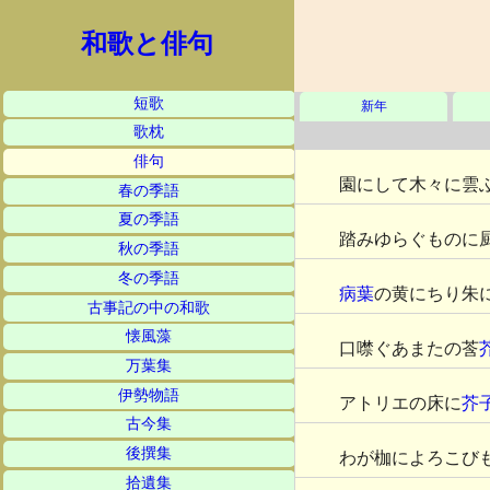
和歌と俳句
短歌
新年
歌枕
俳句
園にして木々に雲
春の季語
夏の季語
踏みゆらぐものに
秋の季語
冬の季語
病葉
の黄にちり朱
古事記の中の和歌
懐風藻
口噤ぐあまたの莟
万葉集
伊勢物語
アトリエの床に
芥
古今集
後撰集
わが枷によろこび
拾遺集