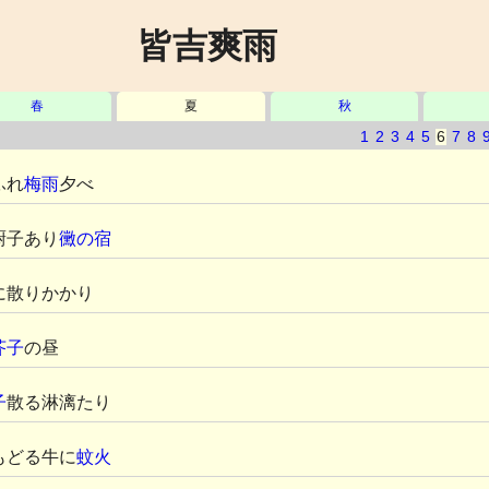
皆吉爽雨
春
夏
秋
1
2
3
4
5
6
7
8
ふれ
梅雨
夕べ
厨子あり
黴の宿
に散りかかり
芥子
の昼
子
散る淋漓たり
もどる牛に
蚊火