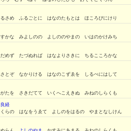
はるさめ ふるごとに はなのたもとは ほころびにけり
らすかな みよしのの よしののやまの いはのかけみち
さだめず たづぬれば はなよりさきに ちるこころかな
ぬさとぞ なかりける はなのこずゑを しるべにはして
すがたを さきだてて いくへこえきぬ みねのしらくも
臣
良経
さくらの はなをうゑて よしのをはるの やまとなしけん
きぬらん
よしのやま
かすみにあまる みねのしらくも