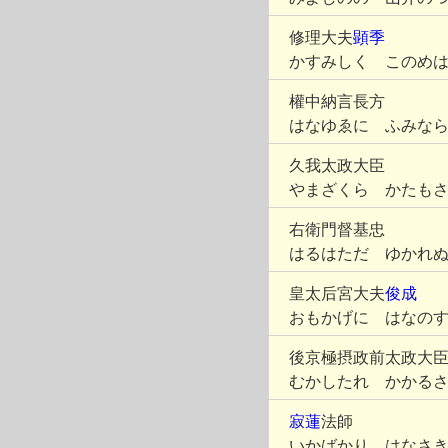
修理大夫
顕季
かすみしく このめ
權中納言長方
はなゆゑに ふみな
久我太政大臣
やまざくら かたも
右衛門督基忠
はるはただ ゆかれ
皇太后宮大夫
俊成
おもかげに はなの
後京極摂政前太政大
むかしたれ かかる
寂蓮
法師
いかばかり はなさ