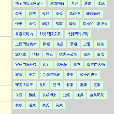
祐子内親王家紀伊
周防内侍
匡房
通俊
永縁
公実
顕季
俊頼
基俊
源顕仲
藤原顕仲
仲実
国信
師頼
師時
隆源
京極関白家肥後
前斎宮河内
郁芳門院安芸
待賢門院堀河
上西門院兵衛
顕輔
兼昌
季通
忠通
親隆
源頼政
清輔
教長
徳大寺公能
俊惠
俊成
宜秋門院丹後
西行
崇徳院
隆季
殷富門大輔
寂蓮
実定
二条院讃岐
兼実
式子内親王
守覚法親王
長明
慈円
有家
家隆
定家
良経
雅経
俊成卿女
公経
通具
後鳥羽院
実朝
道家
実氏
為家