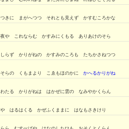
るつきに まがへつつ それとも見えず かすむころかな
月夜や これならむ かすみにくもる ありあけのそら
もしらず かりがねの かすみのころも たちかさねつつ
のそらの くもまより こゑもほのかに
かへるかりがね
とわたる かりがねは はかぜに雲の なみやかくらん
てや はるはくる かぜふくままに はなもさきけり
つらら むすべばや はなのしたひも おそくとくらん