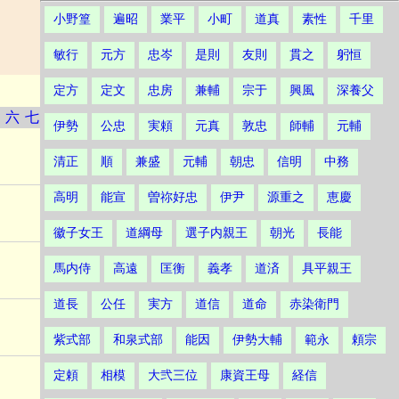
小野篁
遍昭
業平
小町
道真
素性
千里
敏行
元方
忠岑
是則
友則
貫之
躬恒
定方
定文
忠房
兼輔
宗于
興風
深養父
六
七
伊勢
公忠
実頼
元真
敦忠
師輔
元輔
清正
順
兼盛
元輔
朝忠
信明
中務
高明
能宣
曽祢好忠
伊尹
源重之
恵慶
徽子女王
道綱母
選子内親王
朝光
長能
馬内侍
高遠
匡衡
義孝
道済
具平親王
道長
公任
実方
道信
道命
赤染衛門
紫式部
和泉式部
能因
伊勢大輔
範永
頼宗
定頼
相模
大弐三位
康資王母
経信