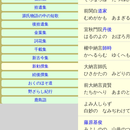
拾遺集
前関白
道家
源氏物語の中の短歌
むめがかも あまぎ
後拾遺集
宜秋門院
丹後
金葉集
はるのよの おぼろ
詞花集
權中納言
師時
千載集
かへるらむ ゆくへ
新古今集
新勅撰集
大納言師氏
ひさかたの みどり
続後撰集
おくのほそ道
前大納言資賢
野ざらし紀行
たちかへり あまの
鹿島詣
よみ人しらず
白妙の なみぢわけ
藤原基俊
みよしのの 山井の