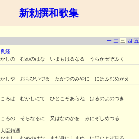
新勅撰和歌集
一
二
三
四
五
臣
良経
むかしの むめのはな いまもはるなる うらかぜぞふく
むかしや おもひいづる たかつのみやに にほふむめがえ
むころは むかしにて ひとこそあらね はるのよのつき
こころの そらなるに 又はなのかを みにぞしめつる
政大臣頼通
きなまし むめのはな まだ身にしまぬ にほひとぞ見る