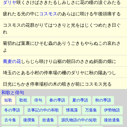
ダリヤ
咲くさけばさきたるしみしさに花の瞳の涙ぐみたる
疲れたる光の中に
コスモス
のあらはに咲ける午後頭痛する
コスモスの花群がりてはつきりと光をはじくつめたき日ぐ
れ
菊切れば葉裏にひそむ蟲のありうごきもやらぬこの哀れさ
よ
蕎麦の花
しらじら咲けり山裾の朝日のささぬ斜面の畑に
埼玉のとある小村の停車場の柵のダリヤに秋の陽あつし
日光にちかき停車場杉の木の暗きが前にコスモス光る
和歌と俳句
短歌
歌枕
俳句
春の季語
夏の季語
秋の季語
冬の季語
古事記の中の和歌
懐風藻
万葉集
伊勢物語
古今集
後撰集
拾遺集
源氏物語の中の短歌
後拾遺集