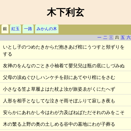
木下利玄
銀
紅玉
一路
みかんの木
一
二
三
四
五
六
いとし子のつめたきからだ抱きあげ棺にうつすと頬ずりを
する
友禅のをんなのごとき小袖着て嬰兒兒は瓶の底にしづみぬ
父母の涙ぬぐひしハンケチを顔にあてやり棺にをさむ
小さなる笠よ草履よはた杖よ汝が旅姿ゑがくにたへず
人形を相手となしてな泣きそ雨そぼふりて寂しき夜も
安らかにあれかし今はわが力及ばねばただそれのみをこそ
木の繁る上野の奥の土しめる谷中の墓地にわが子葬る