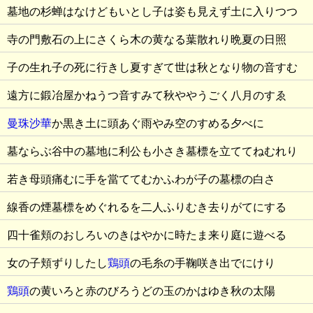
墓地の杉蝉はなけどもいとし子は姿も見えず土に入りつつ
寺の門敷石の上にさくら木の黄なる葉散れり晩夏の日照
子の生れ子の死に行きし夏すぎて世は秋となり物の音すむ
遠方に鍛冶屋かねうつ音すみて秋ややうごく八月のすゑ
曼珠沙華
か黒き土に頭あぐ雨やみ空のすめる夕べに
墓ならぶ谷中の墓地に利公も小さき墓標を立ててねむれり
若き母頭痛むに手を當ててむかふわが子の墓標の白さ
線香の煙墓標をめぐれるを二人ふりむき去りがてにする
四十雀頬のおしろいのきはやかに時たま来り庭に遊べる
女の子頬ずりしたし
鶏頭
の毛糸の手鞠咲き出でにけり
鶏頭
の黄いろと赤のびろうどの玉のかはゆき秋の太陽