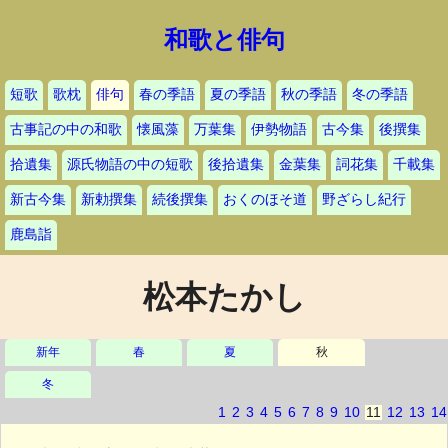
和歌と俳句
短歌
歌枕
俳句
春の季語
夏の季語
秋の季語
冬の季語
古事記の中の和歌
懐風藻
万葉集
伊勢物語
古今集
後撰集
拾遺集
源氏物語の中の短歌
後拾遺集
金葉集
詞花集
千載集
新古今集
新勅撰集
続後撰集
おくのほそ道
野ざらし紀行
鹿島詣
松本たかし
新年
春
夏
秋
冬
1
2
3
4
5
6
7
8
9
10
11
12
13
14