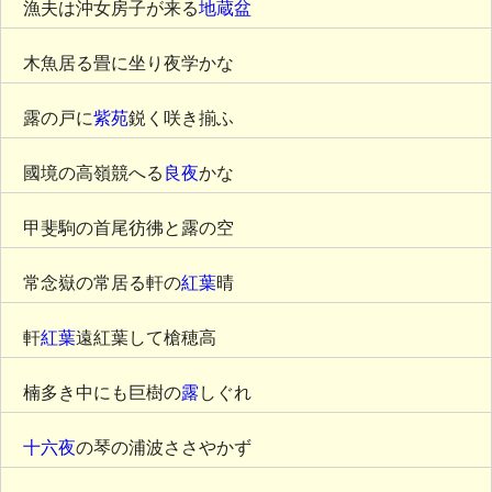
漁夫は沖女房子が来る
地蔵盆
木魚居る畳に坐り夜学かな
露の戸に
紫苑
鋭く咲き揃ふ
國境の高嶺競へる
良夜
かな
甲斐駒の首尾彷彿と露の空
常念嶽の常居る軒の
紅葉
晴
軒
紅葉
遠紅葉して槍穂高
楠多き中にも巨樹の
露
しぐれ
十六夜
の琴の浦波ささやかず