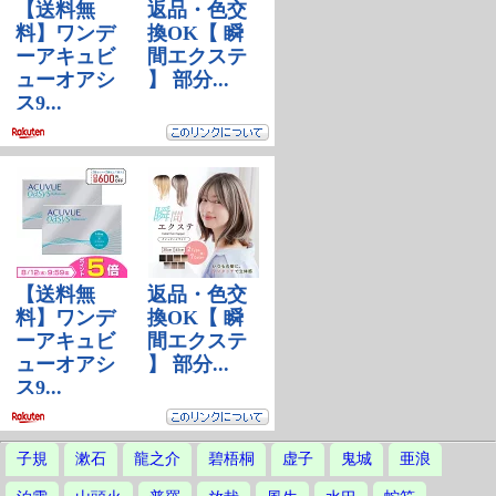
子規
漱石
龍之介
碧梧桐
虚子
鬼城
亜浪