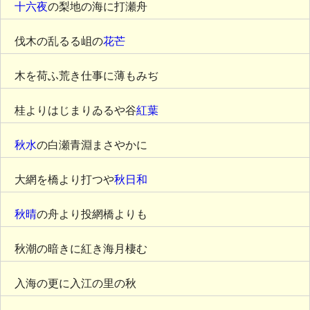
十六夜
の梨地の海に打瀬舟
伐木の乱るる岨の
花芒
木を荷ふ荒き仕事に薄もみぢ
桂よりはじまりゐるや谷
紅葉
秋水
の白瀬青淵まさやかに
大網を橋より打つや
秋日和
秋晴
の舟より投網橋よりも
秋潮の暗きに紅き海月棲む
入海の更に入江の里の秋