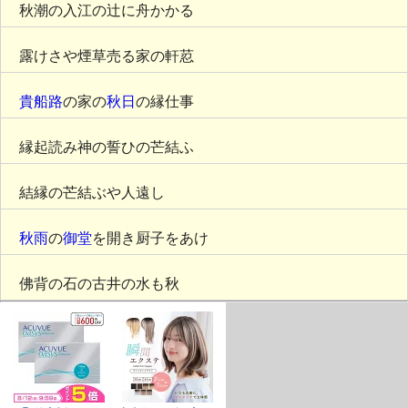
秋潮の入江の辻に舟かかる
露けさや煙草売る家の軒荵
貴船路
の家の
秋日
の縁仕事
縁起読み神の誓ひの芒結ふ
結縁の芒結ぶや人遠し
秋雨
の
御堂
を開き厨子をあけ
佛背の石の古井の水も秋