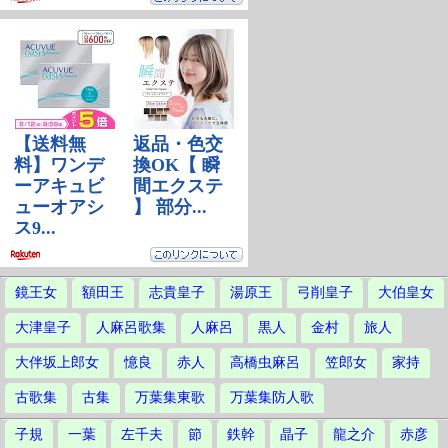
鏡王女
額田王
志貴皇子
湯原王
弓削皇子
大伯皇女
大津皇子
人麻呂歌集
人麻呂
黒人
金村
旅人
大伴坂上郎女
憶良
赤人
高橋虫麻呂
笠郎女
家持
古歌集
古集
万葉集東歌
万葉集防人歌
子規
一葉
左千夫
節
鉄幹
晶子
龍之介
赤彦