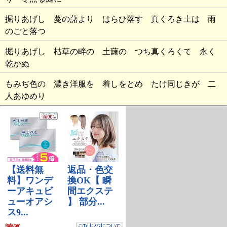
掘りあげし 蔓の藷より はらひ落す 真くろき土は 雨
のごと落つ
掘りあげし 枯草の畔の 土藷の つち真くろくて 永く
乾かぬ
もみぢ色の 濃き洋服を 着しをとめ たけ同じきが 二
人あゆめり