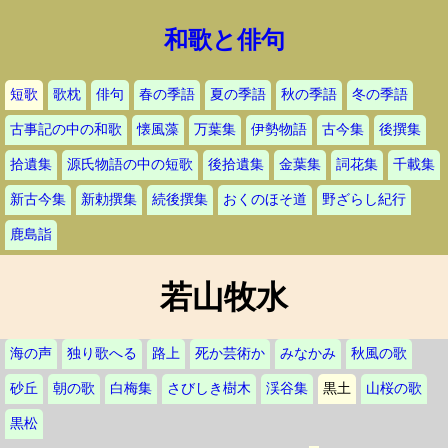
和歌と俳句
短歌
歌枕
俳句
春の季語
夏の季語
秋の季語
冬の季語
古事記の中の和歌
懐風藻
万葉集
伊勢物語
古今集
後撰集
拾遺集
源氏物語の中の短歌
後拾遺集
金葉集
詞花集
千載集
新古今集
新勅撰集
続後撰集
おくのほそ道
野ざらし紀行
鹿島詣
若山牧水
海の声
独り歌へる
路上
死か芸術か
みなかみ
秋風の歌
砂丘
朝の歌
白梅集
さびしき樹木
渓谷集
黒土
山桜の歌
黒松