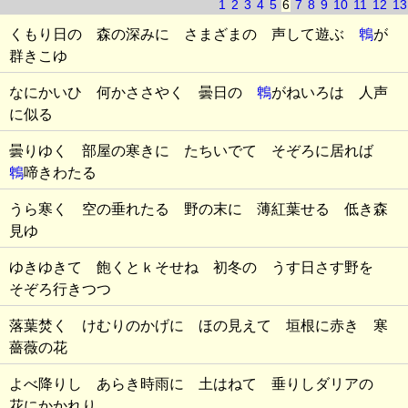
1
2
3
4
5
6
7
8
9
10
11
12
13
くもり日の 森の深みに さまざまの 声して遊ぶ
鵯
が
群きこゆ
なにかいひ 何かささやく 曇日の
鵯
がねいろは 人声
に似る
曇りゆく 部屋の寒きに たちいでて そぞろに居れば
鵯
啼きわたる
うら寒く 空の垂れたる 野の末に 薄紅葉せる 低き森
見ゆ
ゆきゆきて 飽くとｋそせね 初冬の うす日さす野を
そぞろ行きつつ
落葉焚く けむりのかげに ほの見えて 垣根に赤き 寒
薔薇の花
よべ降りし あらき時雨に 土はねて 垂りしダリアの
花にかかれり