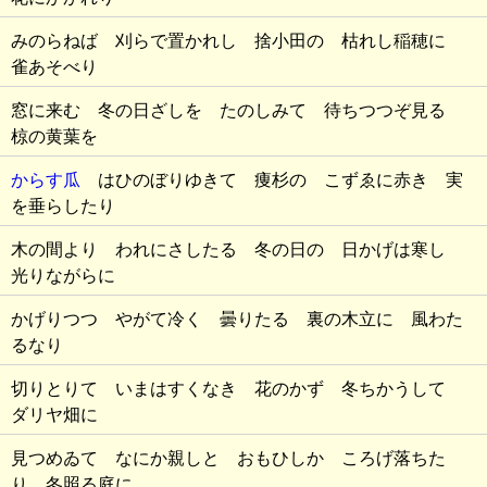
みのらねば 刈らで置かれし 捨小田の 枯れし稲穂に
雀あそべり
窓に来む 冬の日ざしを たのしみて 待ちつつぞ見る
椋の黄葉を
からす瓜
はひのぼりゆきて 痩杉の こずゑに赤き 実
を垂らしたり
木の間より われにさしたる 冬の日の 日かげは寒し
光りながらに
かげりつつ やがて冷く 曇りたる 裏の木立に 風わた
るなり
切りとりて いまはすくなき 花のかず 冬ちかうして
ダリヤ畑に
見つめゐて なにか親しと おもひしか ころげ落ちた
り 冬照る庭に