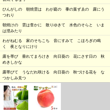
ひんがしの 朝焼雲は わが庭の 黍の葉ずゑの 露にう
つれり
朝焼けの 雲は杳かに 散りゆきて 水色のそらと いま
は澄みたり
わがねむる 家のそちこち 音にすみて こほろぎの鳴
く 夜となりにけり
露を帯び 垂れてまろけき 向日葵の 花にさす日の 秋
めきしかな
露帯びて うなだれ咲ける 向日葵の 秋づける花を な
つかしみ見つ