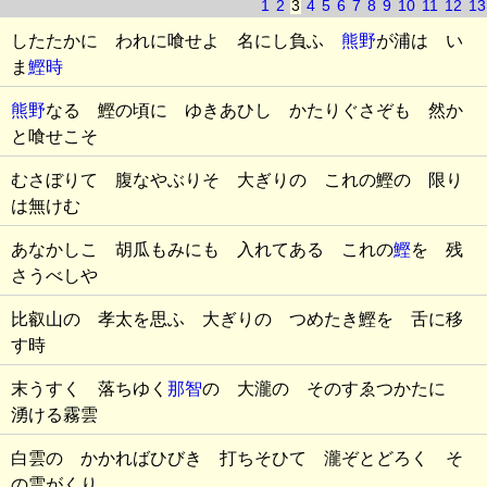
1
2
3
4
5
6
7
8
9
10
11
12
13
したたかに われに喰せよ 名にし負ふ
熊野
が浦は い
ま
鰹時
熊野
なる 鰹の頃に ゆきあひし かたりぐさぞも 然か
と喰せこそ
むさぼりて 腹なやぶりそ 大ぎりの これの鰹の 限り
は無けむ
あなかしこ 胡瓜もみにも 入れてある これの
鰹
を 残
さうべしや
比叡山の 孝太を思ふ 大ぎりの つめたき鰹を 舌に移
す時
末うすく 落ちゆく
那智
の 大瀧の そのすゑつかたに
湧ける霧雲
白雲の かかればひびき 打ちそひて 瀧ぞとどろく そ
の雲がくり