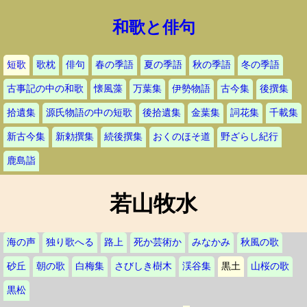
和歌と俳句
短歌
歌枕
俳句
春の季語
夏の季語
秋の季語
冬の季語
古事記の中の和歌
懐風藻
万葉集
伊勢物語
古今集
後撰集
拾遺集
源氏物語の中の短歌
後拾遺集
金葉集
詞花集
千載集
新古今集
新勅撰集
続後撰集
おくのほそ道
野ざらし紀行
鹿島詣
若山牧水
海の声
独り歌へる
路上
死か芸術か
みなかみ
秋風の歌
砂丘
朝の歌
白梅集
さびしき樹木
渓谷集
黒土
山桜の歌
黒松