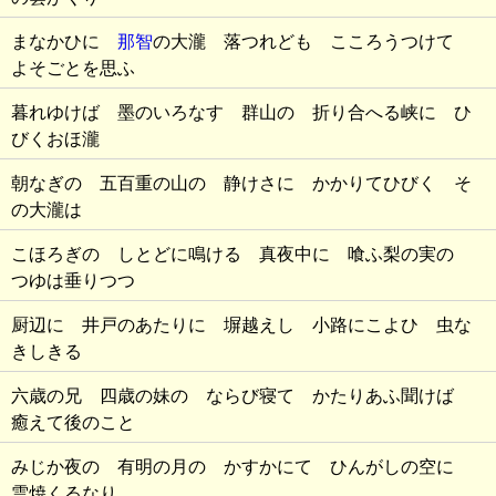
まなかひに
那智
の大瀧 落つれども こころうつけて
よそごとを思ふ
暮れゆけば 墨のいろなす 群山の 折り合へる峡に ひ
びくおほ瀧
朝なぎの 五百重の山の 静けさに かかりてひびく そ
の大瀧は
こほろぎの しとどに鳴ける 真夜中に 喰ふ梨の実の
つゆは垂りつつ
厨辺に 井戸のあたりに 塀越えし 小路にこよひ 虫な
きしきる
六歳の兄 四歳の妹の ならび寝て かたりあふ聞けば
癒えて後のこと
みじか夜の 有明の月の かすかにて ひんがしの空に
雲焼くるなり