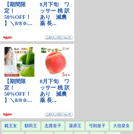
鏡王女
額田王
志貴皇子
湯原王
弓削皇子
大伯皇女