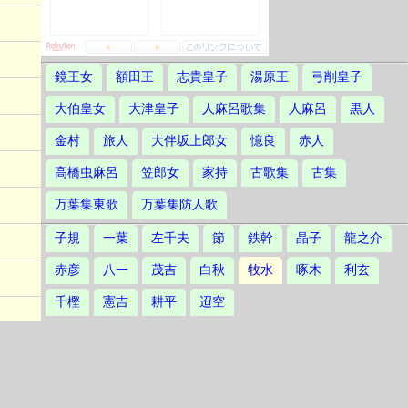
鏡王女
額田王
志貴皇子
湯原王
弓削皇子
大伯皇女
大津皇子
人麻呂歌集
人麻呂
黒人
金村
旅人
大伴坂上郎女
憶良
赤人
高橋虫麻呂
笠郎女
家持
古歌集
古集
万葉集東歌
万葉集防人歌
子規
一葉
左千夫
節
鉄幹
晶子
龍之介
赤彦
八一
茂吉
白秋
牧水
啄木
利玄
千樫
憲吉
耕平
迢空