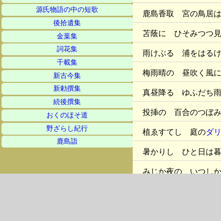
源氏物語の中の短歌
鹿島香取 宮の鳥居
後拾遺集
苫蔭に ひそみつつ
金葉集
詞花集
雨けぶる 浦をはる
千載集
梅雨晴の 昼吹く風
新古今集
新勅撰集
真昼降る ゆふだち
続後撰集
投挿の 百合のつぼ
おくのほそ道
野ざらし紀行
植ゑすてし 庭の
ダ
鹿島詣
暑かりし ひと日は
みじか夜の いつし
昼焚きて 机のかげ
降りつづく 雨をい