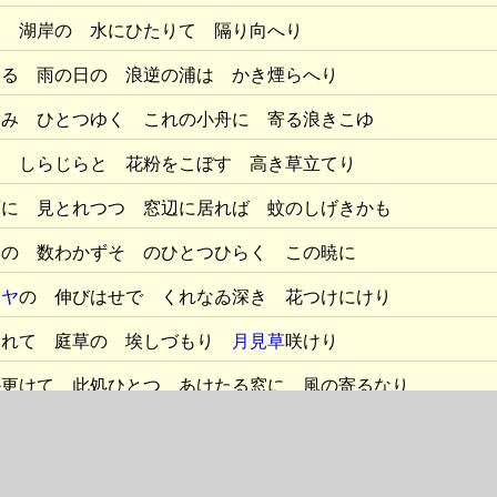
は 湖岸の 水にひたりて 隔り向へり
見る 雨の日の 浪逆の浦は かき煙らへり
けみ ひとつゆく これの小舟に 寄る浪きこゆ
に しらじらと 花粉をこぼす 高き草立てり
雨に 見とれつつ 窓辺に居れば 蚊のしげきかも
みの 数わかずそ のひとつひらく この暁に
リヤ
の 伸びはせで くれなゐ深き 花つけにけり
暮れて 庭草の 埃しづもり
月見草
咲けり
か更けて 此処ひとつ あけたる窓に 風の寄るなり
に 置きたれば ほのぼの昇る 蚊遣香のけむり
ぶせみ わが篭る 窓にしたしき 蚊遣香かも