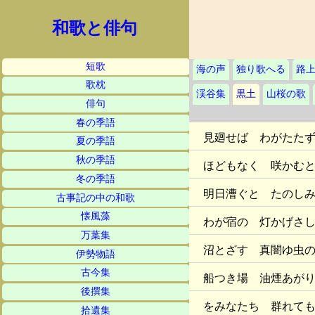
和歌と俳句
短歌
海の声
独り歌へる
路
歌枕
渓谷集
黒土
山桜の歌
俳句
春の季語
見廻せば わがたた
夏の季語
秋の季語
ほどもなく 咲かむ
冬の季語
明日漕ぐと たのし
古事記の中の和歌
懐風藻
わが宿の 灯かげさ
万葉集
沼とざす 真闇ゆ虫
伊勢物語
古今集
船つき場 油煙あが
後撰集
をみなたち 群れて
拾遺集