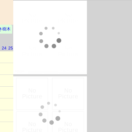
き樹木
24
25