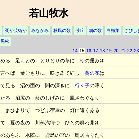
若山牧水
上
死か芸術か
みなかみ
秋風の歌
砂丘
朝の歌
白梅集
さびし
黒松
14
15
16
17
18
19
20
21
22
23
ずめる 足もとの とりどりの草に 朝の露みゆ
と言へば 葉ごもりに 咲きゐて紅し
葵の花
は
みて見る 沼の面の 闇の深きに
行々子
の啼く
したる 沼尻の 葭のしげみに 風さわぐなり
の まひよりて つどふ宿屋の 灯に遠くゐる
りて 夏の夜の 川蒸汽待つ ひとの群れ見ゆ
ものあらふ 水際に 鹿島の宮の 鳥居古りたり