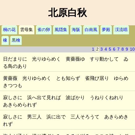
北原白秋
桐の花
雲母集
雀の卵
風隠集
海阪
白南風
夢殿
渓流唱
橡
黒檜
1
2
3
4
5
6
7
8
9
10
日だまりに 光りゆらめく 黄薔薇ゆ すり動かして ゐ
る鳥のあり
黄薔薇 光りゆらめく とも知らず 雀飛び居り ゆらめ
きつつも
寂しさに 浜へ出て見れば 波ばかり うねりくねれり
あきらめられず
寂しさに 男三人 浜に出で 三人そろうて あきらめき
れず