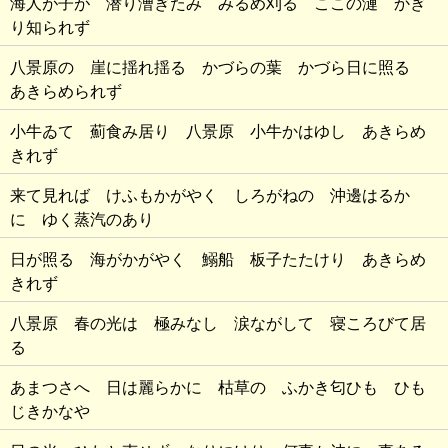
海人が子が 潜り漕ぎたみ みるめ刈る ここの漣 かぎ
り知られず
八景原の 崖に揺れ揺る かづらの葉 かづら日に照る
あきらめられず
小牛ゐて 薊食み居り 八景原 小牛かはゆし あきらめ
きれず
来て見れば けふもかがやく しろがねの 沖邊はるか
に ゆく蒸汽のあり
日が照る 海がかがやく 鰯船 板子たたけり あきらめ
きれず
八景原 春の光は 極みなし 涙ながして 寝ころびて居
る
あまつさへ 日は麗らかに 枯草の ふかき匂ひも ひも
じきかなや