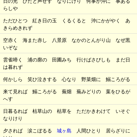
日の光 ひたと声せず なりにけり 何事か沖に 事ある
らしや
ただひとつ 紅き日の玉 くるくると 沖にかがやく あ
きらめきれず
空赤く 海また赤し 八景原 なかのとんがり山 なぜ黒
いぞな
雲雀啼く 浦の廓の 田圃みち 行けばさびしも まだ日
は暮れず
何かしら 笑ひ泣きする 心なり 野菜畑に 鰯ころがる
来て見れば 鰯ころがる 蕪畑 蕪みどりの 葉をひるが
へす
日暮るれば 枯草山の 枯草を ただかきわけて いそぐ
なりけり
夕されば 涙こぼるる
城ヶ島
人間ひとり 居らざりに