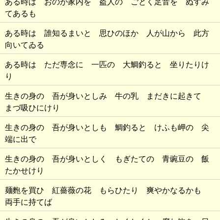
ある時は おのが家内を 盗人の ごとく足音を ぬすみ
てあるも
ある時は 誰知るまいと 思ひのほか 人が山から 此方
向いてゐる
ある時は ただ専念に 一匹の 大鯛釣ると 坐りたりけ
り
生きの身の 吾が身いとしみ 牛の乳 まだきに起きて
まづ吸ひにけり
生きの身の 吾が身いとしも 鯛釣ると けふも岬の 尖
端に出で
生きの身の 吾が身いとしく もぎたての 青豌豆の 飯
たかせけり
麺麭を買ひ 紅薔薇の花 もらひたり 爽やかなるかも
両手に持てば