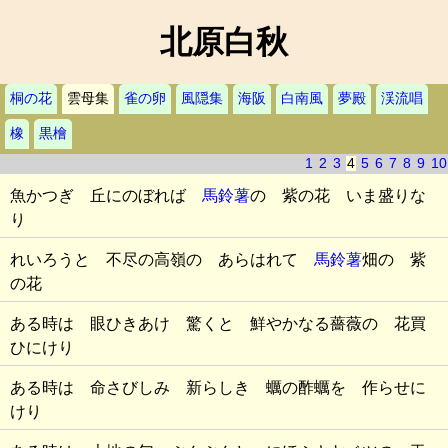
北原白秋
桐の花
雲母集
雀の卵
風隠集
海阪
白南風
夢殿
渓流唱
橡
黒檜
1
2
3
4
5
6
7
8
9
10
魚かつぎ 丘にのぼれば
馬鈴薯
の 紫の花 いま盛りな
り
れいろうと 不尽の高嶺の あらはれて
馬鈴薯
畑の 紫
の花
ある時は 眼ひきあけ 驚くと 鮮やかなる薔薇の 花買
ひにけり
ある時は 命さびしみ 新らしき 蠣の酢蠣を 作らせに
けり