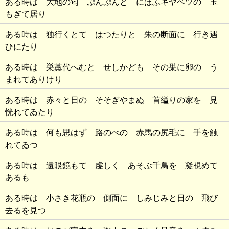
ある時は 大地の匂 ぷんぷんと にほふキヤベツの 玉
もぎて居り
ある時は 独行くとて はつたりと 朱の断面に 行き遇
ひにたり
ある時は 巣藁代へむと せしかども その巣に卵の う
まれてありけり
ある時は 赤々と日の そそぎやまぬ 首縊りの家を 見
恍れてゐたり
ある時は 何も思はず 路のべの 赤馬の尻毛に 手を触
れてゐつ
ある時は 遠眼鏡もて 虔しく あそぶ千鳥を 凝視めて
あるも
ある時は 小さき花瓶の 側面に しみじみと日の 飛び
去るを見つ