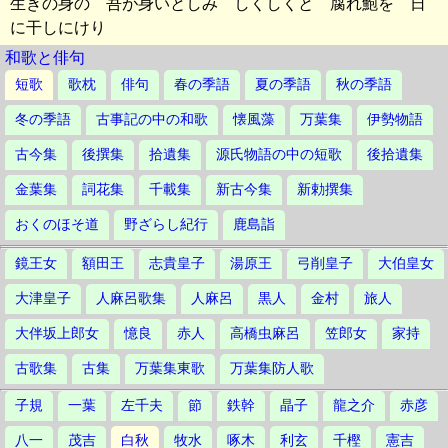
生きの身の 吾が身いとしみ しくしくと 腐れ鮑を 日
に干しにけり
和歌と俳句
短歌
歌枕
俳句
春の季語
夏の季語
秋の季語
冬の季語
古事記の中の和歌
懐風藻
万葉集
伊勢物語
古今集
後撰集
拾遺集
源氏物語の中の短歌
後拾遺集
金葉集
詞花集
千載集
新古今集
新勅撰集
おくのほそ道
野ざらし紀行
鹿島詣
鏡王女
額田王
志貴皇子
湯原王
弓削皇子
大伯皇女
大津皇子
人麻呂歌集
人麻呂
黒人
金村
旅人
大伴坂上郎女
憶良
赤人
高橋虫麻呂
笠郎女
家持
古歌集
古集
万葉集東歌
万葉集防人歌
子規
一葉
左千夫
節
鉄幹
晶子
龍之介
赤彦
八一
茂吉
白秋
牧水
啄木
利玄
千樫
憲吉