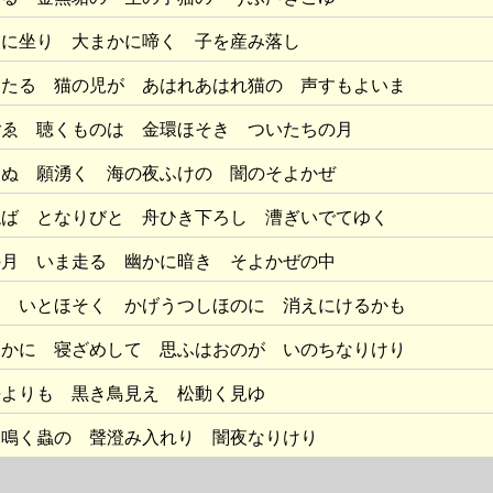
闇に坐り 大まかに啼く 子を産み落し
ちたる 猫の児が あはれあはれ猫の 声すもよいま
ごゑ 聴くものは 金環ほそき ついたちの月
はぬ 願湧く 海の夜ふけの 闇のそよかぜ
ねば となりびと 舟ひき下ろし 漕ぎいでてゆく
の月 いま走る 幽かに暗き そよかぜの中
月 いとほそく かげうつしほのに 消えにけるかも
そかに 寝ざめして 思ふはおのが いのちなりけり
海よりも 黒き鳥見え 松動く見ゆ
 鳴く蟲の 聲澄み入れり 闇夜なりけり