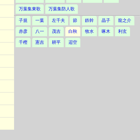
万葉集東歌
万葉集防人歌
子規
一葉
左千夫
節
鉄幹
晶子
龍之介
赤彦
八一
茂吉
白秋
牧水
啄木
利玄
千樫
憲吉
耕平
迢空