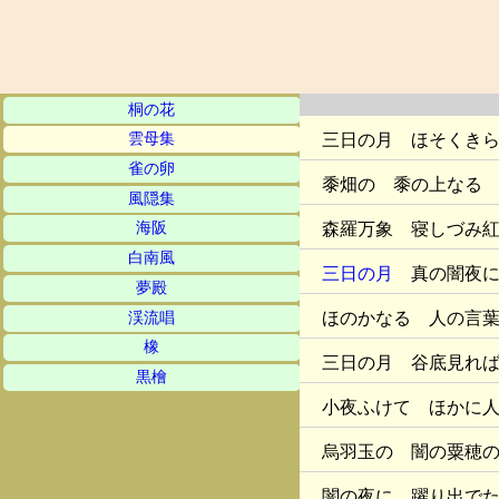
桐の花
三日の月 ほそくき
雲母集
雀の卵
黍畑の 黍の上なる
風隠集
森羅万象 寝しづみ
海阪
白南風
三日の月
真の闇夜に
夢殿
ほのかなる 人の言
渓流唱
橡
三日の月 谷底見れ
黒檜
小夜ふけて ほかに
烏羽玉の 闇の粟穂
闇の夜に 躍り出で