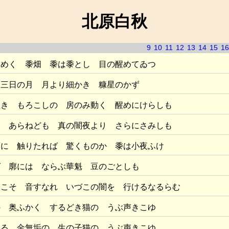
北原白秋
9
10
11
12
13
14
15
16
らめく 黍畑 黍は黍とし 目の醒めてゐつ
 三日の月 月より細かき 糠星のかず
紅き もろこしの 房のみ動く 醒めにけらしも
 あらねども 真の闇夜より さらにさみしも
葉に 触りたれば 驚くものか 黍は小夜ふけ
ば 廓には ならぶ華魁 豆のごとしも
人こそ 音すなれ いづこの闇を 行けるなるらむ
の 奥ふかく するどき猫の うぶ声きこゆ
たる 金無垢の 生の子猫の うぶ声きこゆ