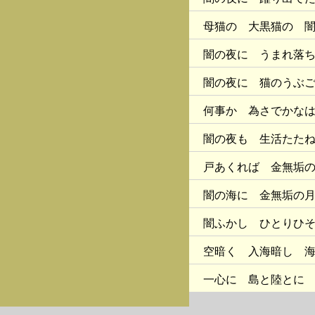
母猫の 大黒猫の 
闇の夜に うまれ落
闇の夜に 猫のうぶ
何事か 為さでかな
闇の夜も 生活たた
戸あくれば 金無垢
闇の海に 金無垢の
闇ふかし ひとりひ
空暗く 入海暗し 
一心に 島と陸とに