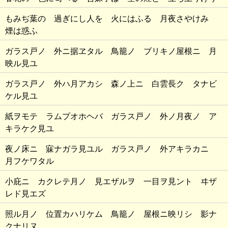
もみぢ葉の 過ぎにし人を 火にはふる 月夜さやけみ
煙は惑ふ
ガラス戸ノ 外ニ据ヱタル 鳥籠ノ ブリキノ屋根ニ 月
映ル見ユ
ガラス戸ノ 外ハ月アカシ 森ノ上ニ 白雲長ク タナビ
ケル見ユ
紙ヲモテ ラムプオホヘバ ガラス戸ノ 外ノ月夜ノ ア
キラケク見ユ
夜ノ床ニ 寐ナガラ見ユル ガラス戸ノ 外アキラカニ
月フケワタル
小庇ニ カクレテ月ノ 見エザルヲ 一目ヲ見ント ヰザ
レド見エズ
照ル月ノ 位置カハリケム 鳥籠ノ 屋根ニ映リシ 影ナ
クナリヌ