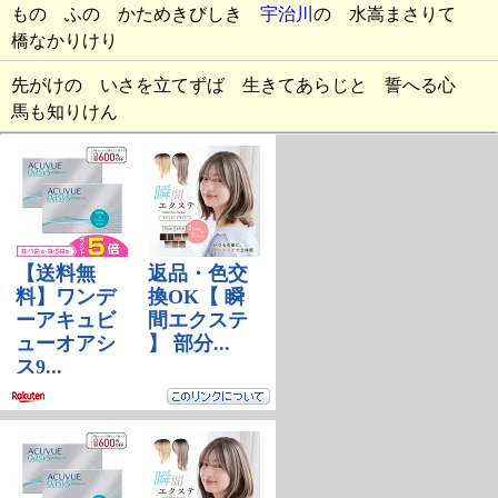
ものゝふの かためきびしき
宇治川
の 水嵩まさりて
橋なかりけり
先がけの いさを立てずば 生きてあらじと 誓へる心
馬も知りけん