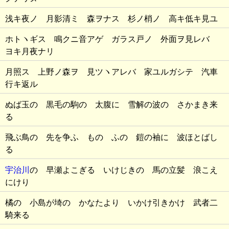
浅キ夜ノ 月影清ミ 森ヲナス 杉ノ梢ノ 高キ低キ見ユ
ホトヽギス 鳴クニ音アゲ ガラス戸ノ 外面ヲ見レバ
ヨキ月夜ナリ
月照ス 上野ノ森ヲ 見ツヽアレバ 家ユルガシテ 汽車
行キ返ル
ぬば玉の 黒毛の駒の 太腹に 雪解の波の さかまき来
る
飛ぶ鳥の 先を争ふ ものゝふの 鎧の袖に 波ほとばし
る
宇治川
の 早瀬よこぎる いけじきの 馬の立髪 浪こえ
にけり
橘の 小島が埼の かなたより いかけ引きかけ 武者二
騎来る