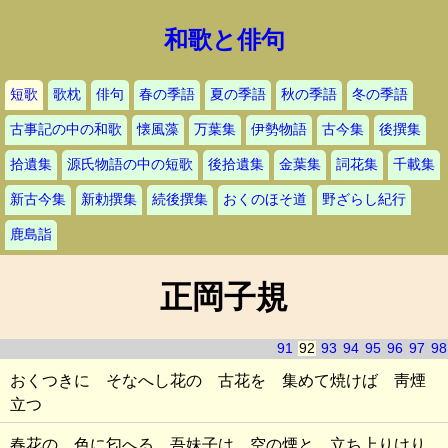
和歌と俳句
短歌
歌枕
俳句
春の季語
夏の季語
秋の季語
冬の季語
古事記の中の和歌
懐風藻
万葉集
伊勢物語
古今集
後撰集
拾遺集
源氏物語の中の短歌
後拾遺集
金葉集
詞花集
千載集
新古今集
新勅撰集
続後撰集
おくのほそ道
野ざらし紀行
鹿島詣
正岡子規
91
92
93
94
95
96
97
98
おくつきに そなへし花の 古花を 集めて焼けば 靑煙
立つ
春花の 色に匂へる 吾妹子は 空の煙と 立ち上りけり