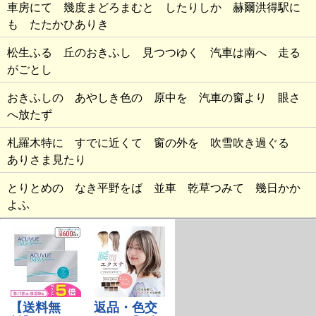
車房にて 幾度まどろまむと したりしか 赫爾洪得駅に
も たたかひありき
松生ふる 丘のおきふし 見つつゆく 汽車は南へ 走る
がごとし
おきふしの あやしき色の 原中を 汽車の窗より 眼さ
へ放たず
札羅木特に すでに近くて 窗の外を 吹雪吹き過ぐる
ありさま見たり
とりとめの なき平野をば 並車 乾草つみて 幾日かか
よふ