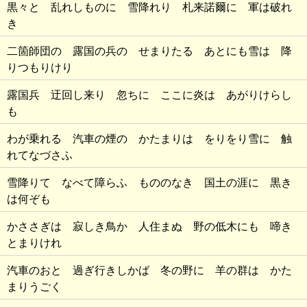
黒々と 乱れしものに 雪降れり 札来諾爾に 軍は破れ
き
二箇師団の 露国の兵の せまりたる あとにも雪は 降
りつもりけり
露国兵 迂回し来り 忽ちに ここに炎は あがりけらし
も
わが乗れる 汽車の煙の かたまりは をりをり雪に 触
れてなづさふ
雪降りて なべて障らふ もののなき 国土の涯に 黒き
は何ぞも
かささぎは 寂しき鳥か 人住まぬ 野の低木にも 啼き
とまりけれ
汽車のおと 過ぎ行きしかば 冬の野に 羊の群は かた
まりうごく