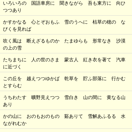
いろいろの 国語車房に 聞きながら 吾も東方に 向ひ
つつあり
かすかなる 心とぞおもふ 雪のうへに 枯草の穂の な
びくを見れば
吹く風は 断えざるものか たまゆらも 形常なき 沙漠
の上の雪
たちまちに 人の世のさま 蒙古人 紅き衣を著て 汽車
に近づく
この丘を 越えつつゆかば 乾草を 貯ふ部落に 行かむ
とすらむ
うちわたす 曠野見えつつ 雪白き 山の間に 黄なる山
あり
かの山に おのもおのもの 谿ありて 雪解あふるる 水
ながれむか