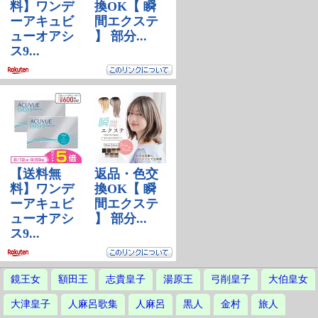
鏡王女
額田王
志貴皇子
湯原王
弓削皇子
大伯皇女
大津皇子
人麻呂歌集
人麻呂
黒人
金村
旅人