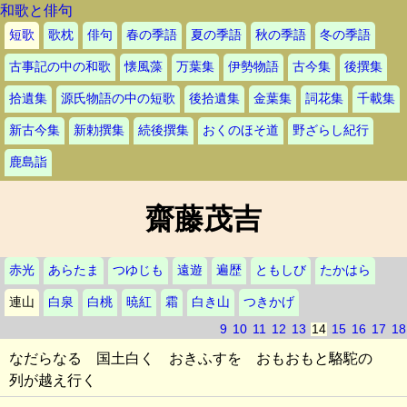
和歌と俳句
短歌
歌枕
俳句
春の季語
夏の季語
秋の季語
冬の季語
古事記の中の和歌
懐風藻
万葉集
伊勢物語
古今集
後撰集
拾遺集
源氏物語の中の短歌
後拾遺集
金葉集
詞花集
千載集
新古今集
新勅撰集
続後撰集
おくのほそ道
野ざらし紀行
鹿島詣
齋藤茂吉
赤光
あらたま
つゆじも
遠遊
遍歴
ともしび
たかはら
連山
白泉
白桃
暁紅
霜
白き山
つきかげ
9
10
11
12
13
14
15
16
17
18
なだらなる 国土白く おきふすを おもおもと駱駝の
列が越え行く