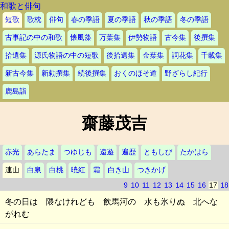
和歌と俳句
短歌
歌枕
俳句
春の季語
夏の季語
秋の季語
冬の季語
古事記の中の和歌
懐風藻
万葉集
伊勢物語
古今集
後撰集
拾遺集
源氏物語の中の短歌
後拾遺集
金葉集
詞花集
千載集
新古今集
新勅撰集
続後撰集
おくのほそ道
野ざらし紀行
鹿島詣
齋藤茂吉
赤光
あらたま
つゆじも
遠遊
遍歴
ともしび
たかはら
連山
白泉
白桃
暁紅
霜
白き山
つきかげ
9
10
11
12
13
14
15
16
17
18
冬の日は 隈なけれども 飲馬河の 水も氷りぬ 北へな
がれむ