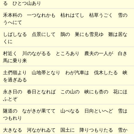
る ひとつ山あり
禾本科の 一つなれかも 枯れはてし 枯草うごく 雪の
うへにて
しばしなる 点景にして 鵲の 巣にも雪見ゆ 雛は居な
くに
村近く 川のながるる ところあり 農夫の一人が 白き
馬に乗り来
土們嶺より 山地帯となり わが汽車は 伐木したる 峡
を過ぎゐる
永き日の 春日となれば この山の 峡にも杏の 花にほ
ふとぞ
隧道の ながきが果てて 山べなる 日向といへど 雪は
つもれり
大きなる 河ながれゐて 国土に 降りつもりたる 雪か