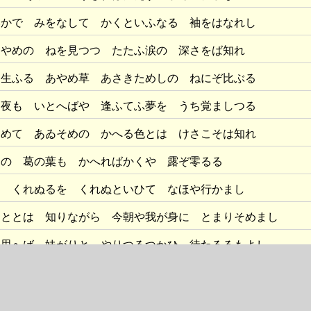
いかで みをなして かくといふなる 袖をはなれし
あやめの ねを見つつ たたふ涙の 深さをば知れ
に生ふる あやめ草 あさきためしの ねにぞ比ぶる
る夜も いとへばや 逢ふてふ夢を うち覚ましつる
じめて あゐそめの かへる色とは けさこそは知れ
辺の 葛の葉も かへればかくや 露ぞ零るる
に くれぬるを くれぬといひて なほや行かまし
こととは 知りながら 今朝や我が身に とまりそめまし
と思へば 妹がりと やりつるつかひ 待たるるもよし
と 忘れずば 思ひも出でよ 白川の里
にしを 今更に 何かくも手に 思ひ乱れむ