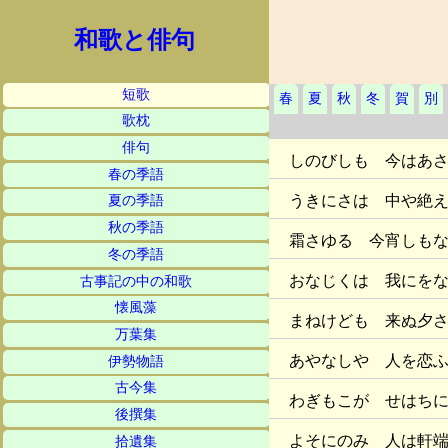
和歌と俳句
短歌
春
夏
秋
冬
賀
別
歌枕
俳句
しのびしも 今はあ
春の季語
うきにさは 中や絶
夏の季語
秋の季語
霜さゆる 今宵しも
冬の季語
おなじくは 我にを
古事記の中の和歌
懐風藻
まねけども 来ぬ夕
万葉集
あやなしや 人を恋
伊勢物語
古今集
わぎもこが せはち
後撰集
よそにのみ 人は軒
拾遺集