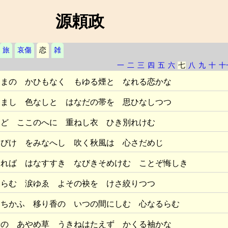
源頼政
旅
哀傷
恋
雑
一
二
三
四
五
六
七
八
九
十
十
さまの かひもなく もゆる煙と なれる恋かな
えまし 色なしと はなだの帯を 思ひなしつつ
など ここのへに 重ねし衣 ひき別れけむ
なびけ をみなへし 吹く秋風は 心さだめじ
されば はなすすき なびきそめけむ ことぞ悔しき
ふらむ 涙ゆゑ よその袂を けさ絞りつつ
にちかふ 移り香の いつの間にしむ 心なるらむ
端の あやめ草 うきねはたえず かくる袖かな