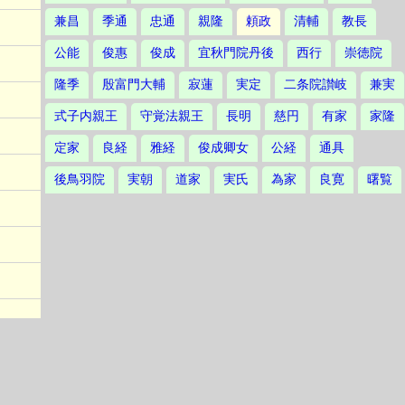
兼昌
季通
忠通
親隆
頼政
清輔
教長
公能
俊惠
俊成
宜秋門院丹後
西行
崇徳院
隆季
殷富門大輔
寂蓮
実定
二条院讃岐
兼実
式子内親王
守覚法親王
長明
慈円
有家
家隆
定家
良経
雅経
俊成卿女
公経
通具
後鳥羽院
実朝
道家
実氏
為家
良寛
曙覧