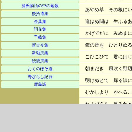
源氏物語の中の短歌
あやめ草 その根に
後拾遺集
逢はぬ間は 生ふる
金葉集
詞花集
かげでだに みぬま
千載集
鐘の音を ひとりぬ
新古今集
新勅撰集
こひこひて 君には
続後撰集
朝まだき 風吹く野
おくのほそ道
野ざらし紀行
明けぬとて 帰る涙
鹿島詣
むかしより かへる
たまづさを 見るか
八つ橋と 吹上の浜
八つ橋は ふみたえ