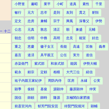
小野篁
遍昭
業平
小町
道真
素性
千里
敏行
元方
忠岑
是則
友則
貫之
躬恒
定文
忠房
兼輔
宗于
興風
深養父
伊勢
公忠
元真
敦忠
清正
順
兼盛
元輔
一
十二
朝忠
信明
中務
高明
忠見
能宣
好忠
重之
恵慶
徽子女王
長能
高遠
匡衡
義孝
嘉言
道済
具平親王
公任
実方
道信
赤染衛門
紫式部
和泉式部
能因
伊勢大輔
範永
頼宗
定頼
相模
大弐三位
経信
祐子内親王家紀伊
周防内侍
匡房
永縁
公実
顕季
俊頼
基俊
源顕仲
藤原顕仲
仲実
国信
師頼
師時
隆源
京極関白家肥後
前斎宮河内
郁芳門院安芸
待賢門院堀河
顕輔