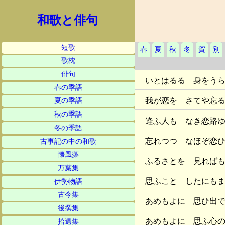
和歌と俳句
短歌
春
夏
秋
冬
賀
別
歌枕
俳句
いとはるる 身をう
春の季語
我が恋を さてや忘
夏の季語
秋の季語
逢ふ人も なき恋路
冬の季語
忘れつつ なほぞ恋
古事記の中の和歌
懐風藻
ふるさとを 見れば
万葉集
思ふこと したにも
伊勢物語
古今集
あめもよに 思ひ出
後撰集
あめもよに 思ふ心
拾遺集