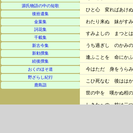
源氏物語の中の短歌
ひと心 変ればあけ
後拾遺集
わたり来ぬ 妹がす
金葉集
詞花集
すみよしの まつと
千載集
うち過ぎし のかみ
新古今集
新勅撰集
逢ふことを 命にか
続後撰集
今はただ 身をうら
おくのほそ道
野ざらし紀行
こひ死なむ 後はは
鹿島詣
世の中を 嘆かぬ程
しきたへの 枕は二
千載集・恋
人はいさ あかぬ夜