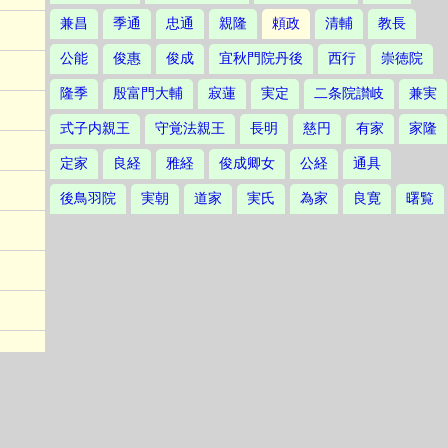
兼昌
季通
忠通
親隆
頼政
清輔
教長
公能
俊惠
俊成
宜秋門院丹後
西行
崇徳院
隆季
殷富門大輔
寂蓮
実定
二条院讃岐
兼実
式子内親王
守覚法親王
長明
慈円
有家
家隆
定家
良経
雅経
俊成卿女
公経
通具
後鳥羽院
実朝
道家
実氏
為家
良寛
曙覧