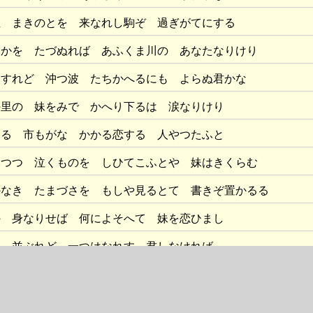
ぬ まきのとを 来なれし駒ぞ 過ぎがてにする
みかを たづぬれば あふくま川の あなたなりけり
はすれど 沖つ波 たちかへるにも よらぬ君かな
の里の 妹をみで かへり下るは 涙なりけり
ふる 市もがな かかる恋する 人やつたふと
みつつ 泣くものを しひてこふとや 妹はきくらむ
かなき たまづさを もしや見るとて 書きぞ置かるる
の 身なりせば 何によそへて 妹を恋ひまし
つ 並ぶれど 一つはなれす 君しなければ
床に とどめつる 我が心こそ 我を待つらめ