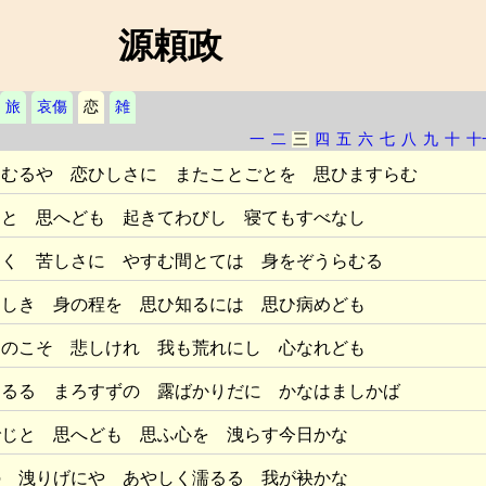
源頼政
旅
哀傷
恋
雑
一
二
三
四
五
六
七
八
九
十
十
らむるや 恋ひしさに またことごとを 思ひますらむ
ると 思へども 起きてわびし 寝てもすべなし
ゆく 苦しさに やすむ間とては 身をぞうらむる
ひしき 身の程を 思ひ知るには 思ひ病めども
ものこそ 悲しけれ 我も荒れにし 心なれども
まるる まろすずの 露ばかりだに かなはましかば
でじと 思へども 思ふ心を 洩らす今日かな
の 洩りげにや あやしく濡るる 我が袂かな