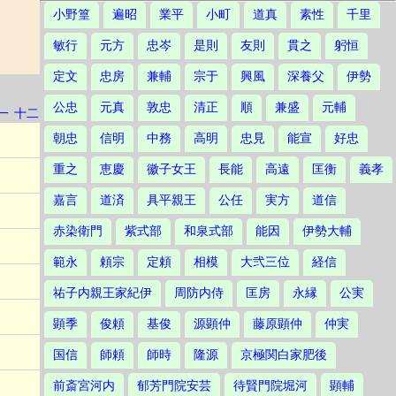
小野篁
遍昭
業平
小町
道真
素性
千里
敏行
元方
忠岑
是則
友則
貫之
躬恒
定文
忠房
兼輔
宗于
興風
深養父
伊勢
公忠
元真
敦忠
清正
順
兼盛
元輔
一
十二
朝忠
信明
中務
高明
忠見
能宣
好忠
重之
恵慶
徽子女王
長能
高遠
匡衡
義孝
嘉言
道済
具平親王
公任
実方
道信
赤染衛門
紫式部
和泉式部
能因
伊勢大輔
範永
頼宗
定頼
相模
大弐三位
経信
祐子内親王家紀伊
周防内侍
匡房
永縁
公実
顕季
俊頼
基俊
源顕仲
藤原顕仲
仲実
国信
師頼
師時
隆源
京極関白家肥後
前斎宮河内
郁芳門院安芸
待賢門院堀河
顕輔