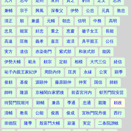
元方
忠岑
是則
友則
貫之
躬恒
定文
忠房
兼輔
宗于
興風
深養父
伊勢
公忠
元真
敦忠
清正
順
兼盛
元輔
朝忠
信明
中務
高明
忠見
能宣
好忠
重之
恵慶
徽子女王
長能
高遠
匡衡
義孝
嘉言
道済
具平親王
公任
実方
道信
赤染衛門
紫式部
和泉式部
能因
伊勢大輔
範永
頼宗
定頼
相模
大弐三位
経信
祐子内親王家紀伊
周防内侍
匡房
永縁
公実
顕季
俊頼
基俊
源顕仲
藤原顕仲
仲実
国信
師頼
師時
隆源
京極関白家肥後
前斎宮河内
郁芳門院安芸
待賢門院堀河
顕輔
兼昌
季通
忠通
親隆
頼政
清輔
教長
公能
俊惠
俊成
宜秋門院丹後
西行
崇徳院
隆季
殷富門大輔
寂蓮
実定
二条院讃岐