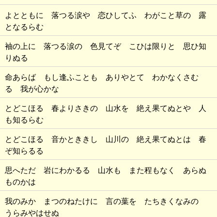
よとともに 落つる涙や 恋ひしてふ わがこと草の 露
となるらむ
袖の上に 落つる涙の 色見てぞ こひは限りと 思ひ知
りぬる
命あらば もし逢ふことも ありやとて わかなくさむ
る 我が心かな
とどこほる 春よりさきの 山水を 絶え果てぬとや 人
も知るらむ
とどこほる 音かとききし 山川の 絶え果てぬとは 春
ぞ知らるる
思へただ 岩にわかるる 山水も また程もなく あらぬ
ものかは
我のみか まつのねたけに 言の葉を たちきくなみの
うらみやはせぬ