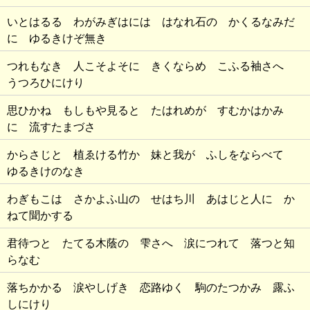
いとはるる わがみぎはには はなれ石の かくるなみだ
に ゆるきけぞ無き
つれもなき 人こそよそに きくならめ こふる袖さへ
うつろひにけり
思ひかね もしもや見ると たはれめが すむかはかみ
に 流すたまづさ
からさじと 植ゑける竹か 妹と我が ふしをならべて
ゆるきけのなき
わぎもこは さかよふ山の せはち川 あはじと人に か
ねて聞かする
君待つと たてる木蔭の 雫さへ 涙につれて 落つと知
らなむ
落ちかかる 涙やしげき 恋路ゆく 駒のたつかみ 露ふ
しにけり