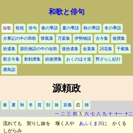
和歌と俳句
短歌
歌枕
俳句
春の季語
夏の季語
秋の季語
冬の季語
古事記の中の和歌
懐風藻
万葉集
伊勢物語
古今集
後撰集
拾遺集
源氏物語の中の短歌
後拾遺集
金葉集
詞花集
千載集
新古今集
新勅撰集
続後撰集
おくのほそ道
野ざらし紀行
鹿島詣
源頼政
春
夏
秋
冬
賀
別
旅
哀傷
恋
雑
一
二
三
四
五
六
七
八
九
十
十一
十二
流れても 契りし妹を 堰く人や
あふくま川
に かくる
しがらみ