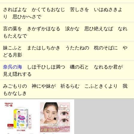
さればよな かくてもおなじ 苦しさを いはぬさきよ
り 思ひかへさで
言の葉を きかずかほなる 涙かな 思ひ絶えなば なれ
もたえなで
妹こふと またはしちかき うたたねの 枕のそばに や
どる月影
奈呉の海
しほ干ひしほ満つ 磯の石と なれるか君が
見え隠れする
みごもりの 神にや妹が 祈るらむ こふときくより 我
もかなしき